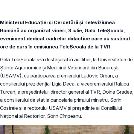
Ministerul Educației și Cercetării și Televiziunea
Română au organizat vineri, 3 iulie, Gala TeleȘcoala,
eveniment dedicat cadrelor didactice care au susținut
ore de curs în emisiunea TeleȘcoala de la TVR.
Gala TeleȘcoala s-a desfășurat în aer liber, la Universitatea de
Științe Agronomice și Medicină Veterinară din București
(USAMV), cu participarea premierului Ludovic Orban, a
consilierului prezidențial Ligia Deca, a vicepremierului Raluca
Turcan, a președintelui-director general al TVR, Doina Gradea,
a consilierului de stat la cancelaria primului ministru, Sorin
Costreie și a rectorului USAMV și președinte al Consiliului
Național al Rectorilor, Sorin Cîmpeanu.