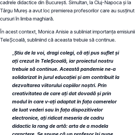
cadrele didactice din București. Simultan, la Cluj-Napoca și la
Târgu Mureș a avut loc premierea profesorilor care au susținut
cursuri în limba maghiară.
În acest context, Monica Anisie a subliniat importanța emisiunii
TeleȘcoală, subliniind că aceasta trebuie să continue.
„
Știu de la voi, dragi colegi, că ați pus suflet și
ați crezut în TeleȘcoală, iar proiectul nostru
trebuie să continue. Această pandemie ne-a
solidarizat în jurul educației și am contribuit la
dezvoltarea viitorului copiilor noștri. Prin
creativitatea de care ați dat dovadă și prin
modul în care v-ați adaptat în fața camerelor
de luat vederi sau în fața dispozitivelor
electronice, ați ridicat meseria de cadru
didactic la rang de artă: arta de a modela
caractere. Se spune că un profesor își pune