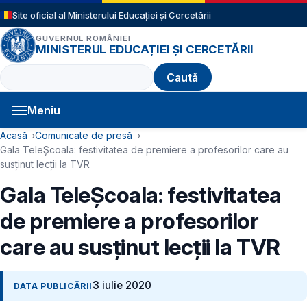
Sari la conținutul principal
Site oficial al Ministerului Educației și Cercetării
GUVERNUL ROMÂNIEI
MINISTERUL EDUCAȚIEI ȘI CERCETĂRII
Caută
Meniu
Navigație principală
Cale de navigare
Acasă
Comunicate de presă
Gala TeleȘcoala: festivitatea de premiere a profesorilor care au
susținut lecții la TVR
Gala TeleȘcoala: festivitatea
de premiere a profesorilor
care au susținut lecții la TVR
3 iulie 2020
DATA PUBLICĂRII