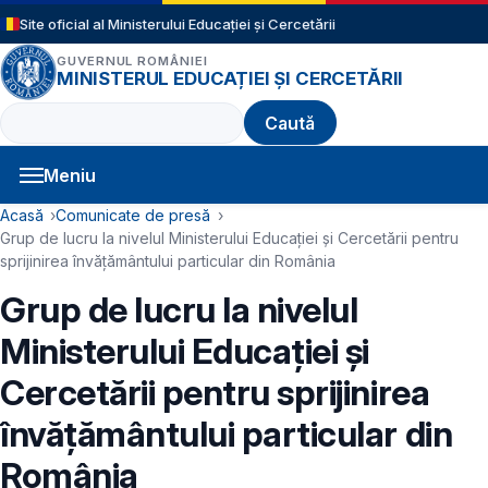
Sari la conținutul principal
Site oficial al Ministerului Educației și Cercetării
GUVERNUL ROMÂNIEI
MINISTERUL EDUCAȚIEI ȘI CERCETĂRII
Caută
Meniu
Navigație principală
Cale de navigare
Acasă
Comunicate de presă
Grup de lucru la nivelul Ministerului Educației și Cercetării pentru
sprijinirea învățământului particular din România
Grup de lucru la nivelul
Ministerului Educației și
Cercetării pentru sprijinirea
învățământului particular din
România