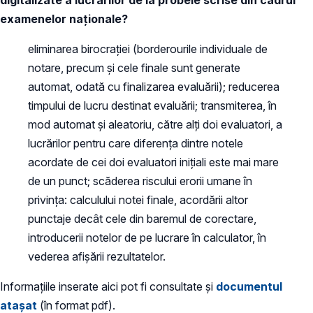
digitalizate a lucrărilor de la probele scrise din cadrul
examenelor naționale?
eliminarea birocrației (borderourile individuale de
notare, precum și cele finale sunt generate
automat, odată cu finalizarea evaluării); reducerea
timpului de lucru destinat evaluării; transmiterea, în
mod automat și aleatoriu, către alți doi evaluatori, a
lucrărilor pentru care diferența dintre notele
acordate de cei doi evaluatori inițiali este mai mare
de un punct; scăderea riscului erorii umane în
privința: calculului notei finale, acordării altor
punctaje decât cele din baremul de corectare,
introducerii notelor de pe lucrare în calculator, în
vederea afișării rezultatelor.
Informațiile inserate aici pot fi consultate și
documentul
atașat
(în format pdf).