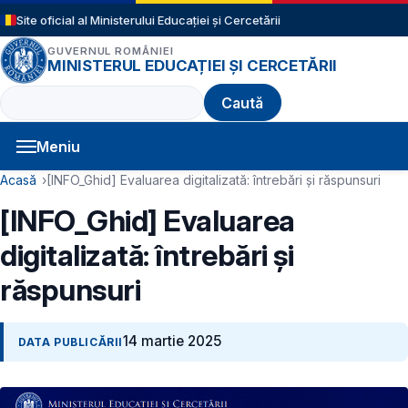
Sari la conținutul principal
Site oficial al Ministerului Educației și Cercetării
GUVERNUL ROMÂNIEI
MINISTERUL EDUCAȚIEI ȘI CERCETĂRII
Caută
Meniu
Navigație principală
Cale de navigare
Acasă
[INFO_Ghid] Evaluarea digitalizată: întrebări și răspunsuri
[INFO_Ghid] Evaluarea
digitalizată: întrebări și
răspunsuri
14 martie 2025
DATA PUBLICĂRII