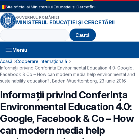
Sari la conținutul principal
Site oficial al Ministerului Educației și Cercetării
GUVERNUL ROMÂNIEI
MINISTERUL EDUCAȚIEI ȘI CERCETĂRII
Caută
Meniu
Navigație principală
Cale de navigare
Acasă
Cooperare internațională
Informații privind Conferința Environmental Education 4.0: Google,
Facebook & Co – How can modern media help environmental and
sustainability education?, Baden-Wuerttemberg, 23 iunie 2016
Informații privind Conferința
Environmental Education 4.0:
Google, Facebook & Co – How
can modern media help