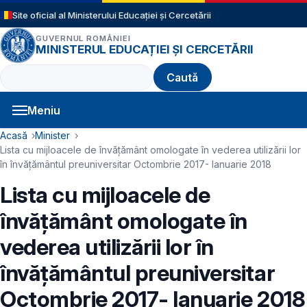
Sari la conținutul principal
Site oficial al Ministerului Educației și Cercetării
GUVERNUL ROMÂNIEI
MINISTERUL EDUCAȚIEI ȘI CERCETĂRII
Caută
Meniu
Navigație principală
Cale de navigare
Acasă
Minister
Lista cu mijloacele de învățământ omologate în vederea utilizării lor
în învățământul preuniversitar Octombrie 2017- Ianuarie 2018
Lista cu mijloacele de
învățământ omologate în
vederea utilizării lor în
învățământul preuniversitar
Octombrie 2017- Ianuarie 2018