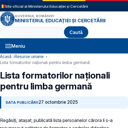
Sari la conținutul principal
Site oficial al Ministerului Educației și Cercetării
GUVERNUL ROMÂNIEI
MINISTERUL EDUCAȚIEI ȘI CERCETĂRII
Caută
Meniu
Navigație principală
Cale de navigare
Acasă
Resurse umane
Lista formatorilor naționali pentru limba germană
Lista formatorilor naționali
pentru limba germană
27 octombrie 2025
DATA PUBLICĂRII
Regăsiți, atașat, publicată lista persoanelor cărora li s-a
recunoscut calitatea de formator a cadrelor didactice.