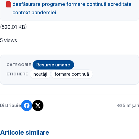
desfășurare programe formare continuă acreditate
context pandemiei
(520.01 KB)
5 views
CATEGORIE
Resurse umane
ETICHETE
noutăți
formare continuă
5 afișări
Distribuie
Articole similare