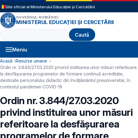
Sari la conținutul principal
Site oficial al Ministerului Educației și Cercetării
GUVERNUL ROMÂNIEI
MINISTERUL EDUCAȚIEI ȘI CERCETĂRII
Caută
Meniu
Navigație principală
Cale de navigare
Acasă
Resurse umane
Ordin nr. 3.844/27.03.2020 privind instituirea unor măsuri referitoare
la desfășurarea programelor de formare continuă acreditate,
destinate personalului didactic din învățământul preuniversitar, în
contextul pandemiei COVID-19
Ordin nr. 3.844/27.03.2020
privind instituirea unor măsuri
referitoare la desfășurarea
programelor de formare