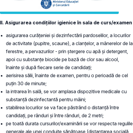
II. Asigurarea condițiilor igienice în sala de curs/examen
asigurarea curățeniei și dezinfectării pardoselilor, a locurilor
de activitate (pupitre, scaune), a clanțelor, a mânerelor de la
ferestre, a pervazurilor - prin ștergere cu apă și detergent,
apoi cu substanțe biocide pe bază de clor sau alcool,
înainte și după fiecare serie de candidați;
aerisirea sălii, înainte de examen, pentru o perioadă de cel
puțin 30 de minute;
la intrarea în sală, se vor amplasa dispozitive medicale cu
substanță dezinfectantă pentru mâini;
stabilirea locurilor se va face păstrând o distanță între
candidați, pe rânduri și între rânduri, de 2 metri;
pe toată durata cursurilor/examinării se vor respecta regulile
generale ale unei conduite sănătoase (distanțarea socială,