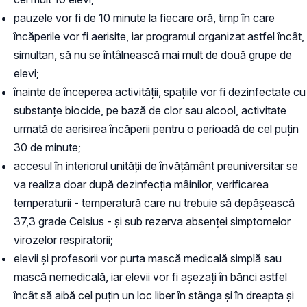
pauzele vor fi de 10 minute la fiecare oră, timp în care
încăperile vor fi aerisite, iar programul organizat astfel încât,
simultan, să nu se întâlnească mai mult de două grupe de
elevi;
înainte de începerea activității, spațiile vor fi dezinfectate cu
substanțe biocide, pe bază de clor sau alcool, activitate
urmată de aerisirea încăperii pentru o perioadă de cel puțin
30 de minute;
accesul în interiorul unității de învățământ preuniversitar se
va realiza doar după dezinfecția mâinilor, verificarea
temperaturii - temperatură care nu trebuie să depășească
37,3 grade Celsius - și sub rezerva absenței simptomelor
virozelor respiratorii;
elevii și profesorii vor purta mască medicală simplă sau
mască nemedicală, iar elevii vor fi așezați în bănci astfel
încât să aibă cel puțin un loc liber în stânga și în dreapta și