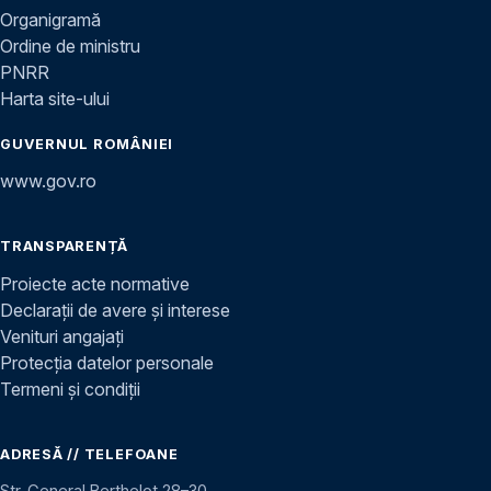
Organigramă
Ordine de ministru
PNRR
Harta site-ului
GUVERNUL ROMÂNIEI
www.gov.ro
TRANSPARENȚĂ
Proiecte acte normative
Declarații de avere și interese
Venituri angajați
Protecția datelor personale
Termeni și condiții
ADRESĂ // TELEFOANE
Str. General Berthelot 28–30