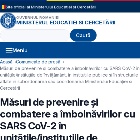
Sari la conținutul principal
Site oficial al Ministerului Educației și Cercetării
GUVERNUL ROMÂNIEI
MINISTERUL EDUCAȚIEI ȘI CERCETĂRII
Caută
Meniu
Navigație principală
Cale de navigare
Acasă
Comunicate de presă
Măsuri de prevenire și combatere a îmbolnăvirilor cu SARS CoV-2 în
unitățile/instituțiile de învățământ, în instituțiile publice și în structurile
aflate în subordonarea sau coordonarea Ministerului Educației și
Cercetării
Măsuri de prevenire și
combatere a îmbolnăvirilor cu
SARS CoV-2 în
unitățile/instituțiile de