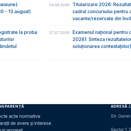
sesiune):
Titularizare 2026: Rezultat
04.08.2026
0 - 13 august)
cadrul concursului pentru 
vacante/rezervate din învă
egistrate la proba
Examenul național pentru d
27.07.2026
turilor
2026): Sinteza rezultatelor
ţământul
soluționarea contestațiilor
NSPARENȚĂ
ADRESĂ /
ecte acte normative
Str. Gener
rații de avere și interese
Sector 1, 
uri angajați