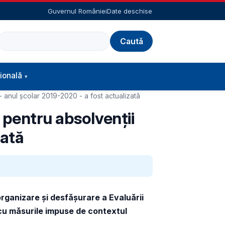
Guvernul României
Date deschise
Caută
ională
- anul școlar 2019-2020 - a fost actualizată
 pentru absolvenții
zată
rganizare și desfășurare a Evaluării
t cu măsurile impuse de contextul