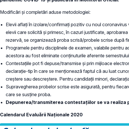
Modificări și completări aduse metodologiei:
Elevii aflați în izolare/confirmați pozitiv cu noul coronaviru
elevii care solicită și primesc, în cazuri justificate, aproba
rezervă, se organizează proba scrisă/probele scrise după fin
Programele pentru disciplinele de examen, valabile pentru a
acestora au fost eliminate conținuturile aferente semestrului 
Contestațiile pot fi depuse/transmise și prin mijloace electr
declarație-tip în care se menționează faptul că au luat cunoș
creștere sau descreștere. Pentru candidații minori, declarația-
Supravegherea probelor scrise este asigurată, pentru fiecare
care se susține proba.
D
epunerea/transmiterea contestațiilor se va realiza pe
Calendarul Evaluării Naționale 2020