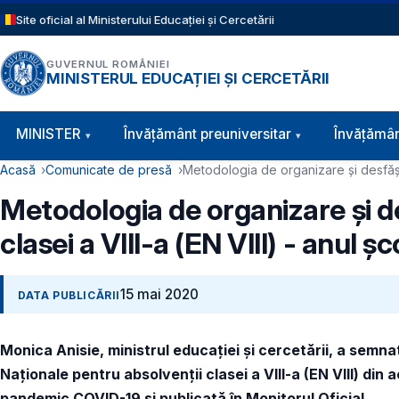
Sari la conținutul principal
Site oficial al Ministerului Educației și Cercetării
GUVERNUL ROMÂNIEI
MINISTERUL EDUCAȚIEI ȘI CERCETĂRII
Navigație principală
MINISTER
Învăţământ preuniversitar
Învățămân
Cale de navigare
Acasă
Comunicate de presă
Metodologia de organizare și desfășura
Metodologia de organizare și de
clasei a VIII-a (EN VIII) - anul 
15 mai 2020
DATA PUBLICĂRII
Monica Anisie, ministrul educației și cercetării, a semn
Naționale pentru absolvenții clasei a VIII-a (EN VIII) di
pandemic COVID-19 și publicată în Monitorul Oficial.