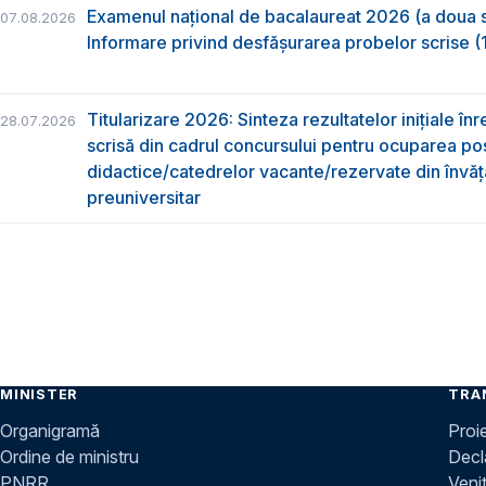
Examenul național de bacalaureat 2026 (a doua 
07.08.2026
Informare privind desfășurarea probelor scrise (1
Titularizare 2026: Sinteza rezultatelor inițiale înr
28.07.2026
scrisă din cadrul concursului pentru ocuparea pos
didactice/catedrelor vacante/rezervate din învă
preuniversitar
MINISTER
TRA
Organigramă
Proi
Ordine de ministru
Decla
PNRR
Venit