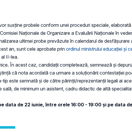
s vor susține probele conform unei proceduri speciale, elaborată 
rea Comisiei Naționale de Organizare a Evaluării Naționale în vede
alizarea ultimei probe prevăzute în calendarul de desfășurare 
cest an, sunt cele aprobate prin
ordinul ministrului educației și c
al II-lea.
onice. În acest caz, candidații completează, semnează și depun/t
tință că nota acordată ca urmare a soluționării contestației poat
tip este semnată și de către părinții/reprezentanții legali ai ace
 sală, de minimum un asistent, cadru didactic de altă specialit
 data de 22 iunie, între orele 16:00 - 19:00 și pe data de