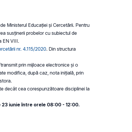
de Ministerul Educației și Cercetării. Pentru
rea susținerii probelor cu subiectul de
a EN VIII.
ercetării nr. 4.115/2020
. Din structura
ransmit prin mijloace electronice și o
e modifica, după caz, nota inițială, prin
stora.
ate decât cea corespunzătoare disciplinei la
 23 iunie între orele 08:00 - 12:00.