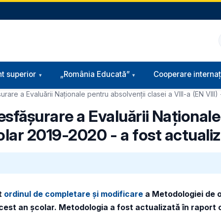
t superior
„România Educată”
Cooperare internaț
re a Evaluării Naționale pentru absolvenții clasei a VIII-a (EN VIII) 
sfășurare a Evaluării Naționale
școlar 2019-2020 - a fost actuali
at
ordinul de completare și modificare
a Metodologiei de o
n acest an școlar. Metodologia a fost actualizată în rapor