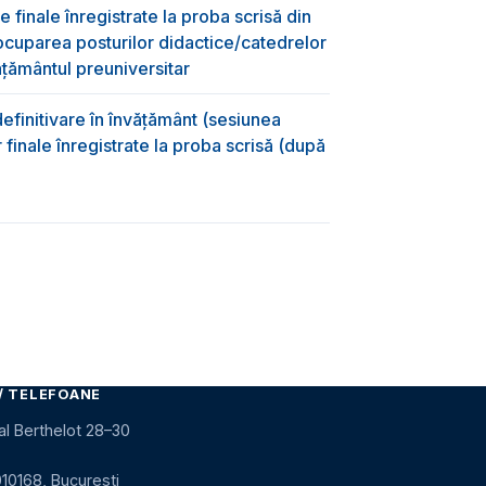
e finale înregistrate la proba scrisă din
ocuparea posturilor didactice/catedrelor
ţământul preuniversitar
efinitivare în învățământ (sesiunea
 finale înregistrate la proba scrisă (după
)
/ TELEFOANE
al Berthelot 28–30
010168, București