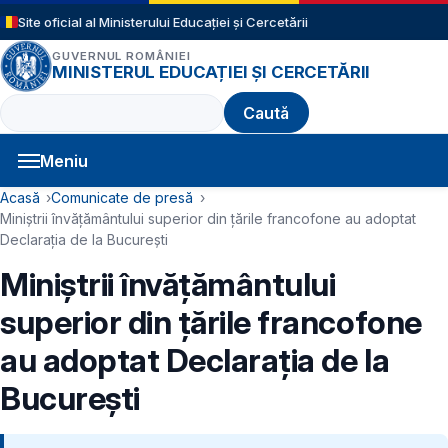
Sari la conținutul principal
Site oficial al Ministerului Educației și Cercetării
GUVERNUL ROMÂNIEI
MINISTERUL EDUCAȚIEI ȘI CERCETĂRII
Caută
Meniu
Navigație principală
Cale de navigare
Acasă
Comunicate de presă
Miniștrii învățământului superior din țările francofone au adoptat
Declarația de la București
Miniștrii învățământului
superior din țările francofone
au adoptat Declarația de la
București