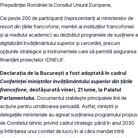
Președinției României la Consiliul Uniunii Europene.
Cei peste 200 de participanți (reprezentanți ai ministerelor de
resort din țările francofone, membri ai instituțiilor francofoniei
și ai mediului academic) au dezbătut programele de susținere a
digitalizării învățământului superior și cercetării, precum
opțiunile strategice și instrumentele care să permită asigurarea
finanțării proiectelor IDNEUF.
Declarația de la București a fost adoptată
î
n cadrul
Conferinței miniștrilor învățământului superior din țările
francofone
, desfășurată vineri, 21 iunie, la Palatul
Parlamentului.
Documentul stabilește principalele linii de
acțiune pentru următoarea perioadă. Astfel, miniștrii și
delegațiile ministeriale au agreat susținerea programului propus
de Comitetul tehnic privind cadrul strategic până în anul 2030
și înființarea unui comitet de lucru în al cărui mandat intră