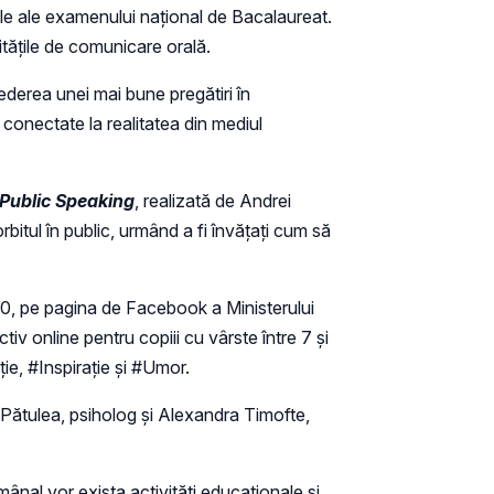
rale ale examenului național de Bacalaureat.
itățile de comunicare orală.
ederea unei mai bune pregătiri în
e conectate la realitatea din mediul
Public Speaking
, realizată de Andrei
itul în public, urmând a fi învățați cum să
:30, pe pagina de Facebook a Ministerului
tiv online pentru copiii cu vârste între 7 și
ție, #Inspirație și #Umor.
 Pătulea, psiholog și Alexandra Timofte,
mânal vor exista activități educaționale și