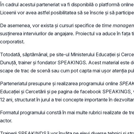
În cadrul acestui parteneriat va fi disponibilă o platformă onli
Liceenii vor avea astfel posibilitatea să se înscrie și să particip
De asemenea, vor exista și cursuri specifice de
time manage
susținerea interviurilor de angajare. Proiectul va aduce în fața t
corporatist.
Totodată, săptămânal, pe site-ul Ministerului Educației și Cer
Dunuță, trainer și fondator SPEAKINGS. Acest material este desti
scape de trac de scenă sau cum pot capta mai ușor atenția publ
Parteneriatul presupune și realizarea programului online
SPEAK
Educației și Cercetării și pe pagina de facebook SPEAKINGS, va
12 ani, structurat în jurul a trei concepte importante în dezvol
Formatul programului constă în mai multe rubrici realizate de tr
actor.
Trainerii SPEAKINDS îi vor învăța pe elevi diverse tehnici și str