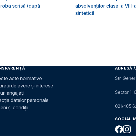
 proba scrisă (după
absolvenţilor clasei a VIII
sintetică
NSPARENȚĂ
ADRESĂ /
ecte acte normative
Str. Gener
rații de avere și interese
Sector 1, 
uri angajați
ecția datelor personale
021/405.6
ni și condiții
SOCIAL 