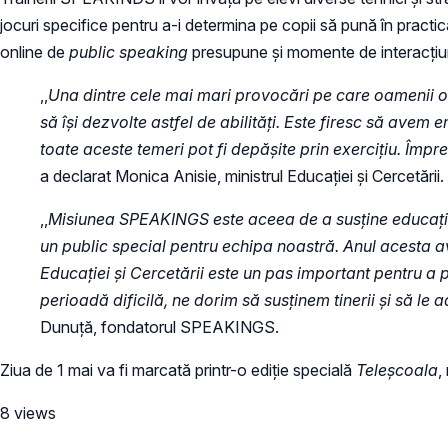
jocuri specifice pentru a-i determina pe copii să pună în practi
online de
public speaking
presupune și momente de interacțiune 
,,
Una dintre cele mai mari provocări pe care oamenii o a
să își dezvolte astfel de abilități. Este firesc să avem
toate aceste temeri pot fi depășite prin exercițiu. Împr
a declarat Monica Anisie, ministrul Educației și Cercetării.
,,
Misiunea SPEAKINGS este aceea de a susține educația ș
un public special pentru echipa noastră. Anul acesta ave
Educației și Cercetării este un pas important pentru a 
perioadă dificilă, ne dorim să susținem tinerii și să l
Dunuță, fondatorul SPEAKINGS.
Ziua de 1 mai va fi marcată printr-o ediție specială
Teleșcoala
,
8 views