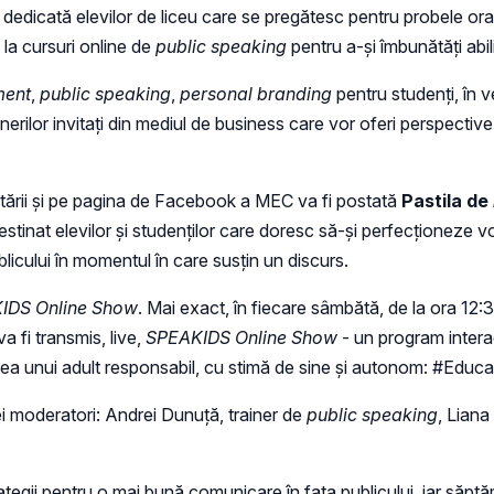
ne dedicată elevilor de liceu care se pregătesc pentru probele o
e la cursuri online de
public speaking
pentru a-și îmbunătăți abil
ment
,
public speaking
,
personal branding
pentru studenți, în v
inerilor invitați din mediul de business care vor oferi perspectiv
cetării și pe pagina de Facebook a MEC va fi postată
Pastila de
nat elevilor și studenților care doresc să-și perfecționeze vorb
icului în momentul în care susțin un discurs.
IDS Online Show
. Mai exact, în fiecare sâmbătă, de la ora 12
 fi transmis, live,
SPEAKIDS Online Show
- un program interac
tarea unui adult responsabil, cu stimă de sine și autonom: #Educa
ei moderatori: Andrei Dunuță, trainer de
public speaking
, Liana
ategii pentru o mai bună comunicare în fața publicului, iar săptă