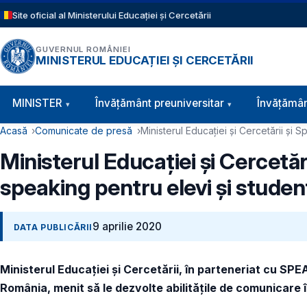
Sari la conținutul principal
Site oficial al Ministerului Educației și Cercetării
GUVERNUL ROMÂNIEI
MINISTERUL EDUCAȚIEI ȘI CERCETĂRII
Navigație principală
MINISTER
Învăţământ preuniversitar
Învățămân
Cale de navigare
Acasă
Comunicate de presă
Ministerul Educației și Cercetării și
Ministerul Educației și Cercetă
speaking pentru elevi și studen
9 aprilie 2020
DATA PUBLICĂRII
Ministerul Educației și Cercetării, în parteneriat cu S
România, menit să le dezvolte abilitățile de comunicare î