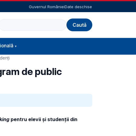
Guvernul României
Date deschise
Caută
ională
denți
ogram de public
king
pentru elevii și studenții din