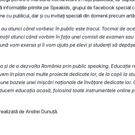
că informațiile primite pe Speakids, grupul de facebook special 
cu publicul, dar și cu invitați speciali din domenii precum artă
u atunci când vorbesc în public este tracul. Tocmai de aceea,
 emoții atunci când vorbim în fața unei comisii de examen sau
eună vom exersa și îi vom ajuta pe elevi și studenți să depășe
i de a dezvolta România prin public speaking. Educație respi
m în plan mai multe proiecte dedicate lor, de la copii la stud
pune bazele unei mișcări naționale de învățare dedicate lor. 
e aducem educația acasă, folosind toate instrumentele online 
 realizată de Andrei Dunuță.