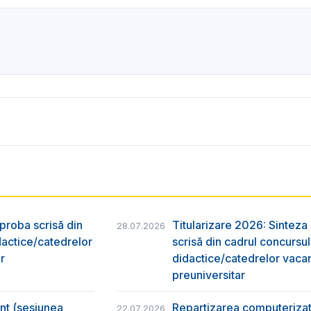
 proba scrisă din
Titularizare 2026: Sinteza r
28.07.2026
dactice/catedrelor
scrisă din cadrul concursu
r
didactice/catedrelor vaca
preuniversitar
ânt (sesiunea
Repartizarea computerizată
22.07.2026