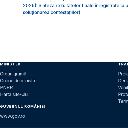
2026): Sinteza rezultatelor finale înregistrate la
soluționarea contestațiilor)
MINISTER
TRA
Organigramă
Proi
Ordine de ministru
Decla
PNRR
Venit
Harta site-ului
Prot
Terme
GUVERNUL ROMÂNIEI
www.gov.ro