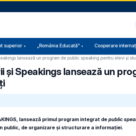
t superior
„România Educată”
Cooperare internaț
 Speakings lansează un program de public speaking pentru elevi și stu
rii și Speakings lansează un pr
ți
PEAKINGS, lansează primul program integrat de
public spea
n public, de organizare și structurare a informației
.