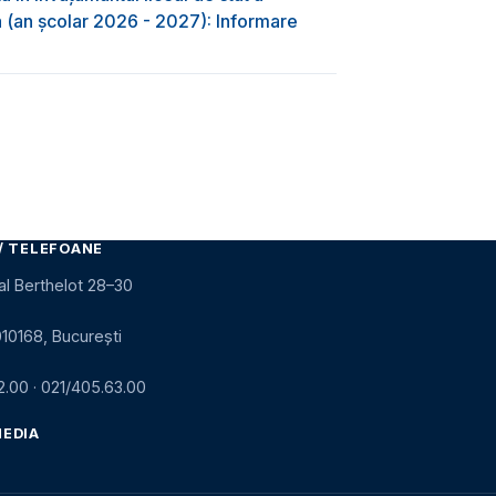
-a (an școlar 2026 - 2027): Informare
/ TELEFOANE
al Berthelot 28–30
010168, București
2.00
·
021/405.63.00
MEDIA