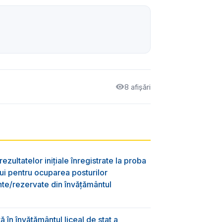
8 afișări
ezultatelor inițiale înregistrate la proba
lui pentru ocuparea posturilor
nte/rezervate din învăţământul
 în învăţământul liceal de stat a