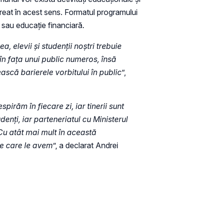
creat în acest sens. Formatul programului
 sau educație financiară.
 elevii și studenții noștri trebuie
 în fața unui public numeros, însă
ască barierele vorbitului în public
”,
răm în fiecare zi, iar tinerii sunt
enți, iar parteneriatul cu Ministerul
Cu atât mai mult în această
pe care le avem
”, a declarat Andrei