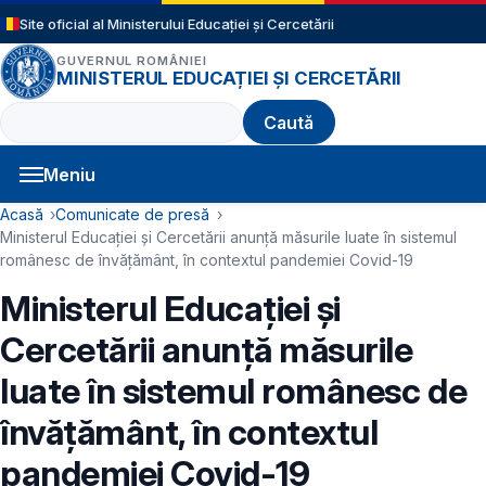
Sari la conținutul principal
Site oficial al Ministerului Educației și Cercetării
GUVERNUL ROMÂNIEI
MINISTERUL EDUCAȚIEI ȘI CERCETĂRII
Caută
Meniu
Navigație principală
Cale de navigare
Acasă
Comunicate de presă
Ministerul Educației și Cercetării anunță măsurile luate în sistemul
românesc de învățământ, în contextul pandemiei Covid-19
Ministerul Educației și
Cercetării anunță măsurile
luate în sistemul românesc de
învățământ, în contextul
pandemiei Covid-19