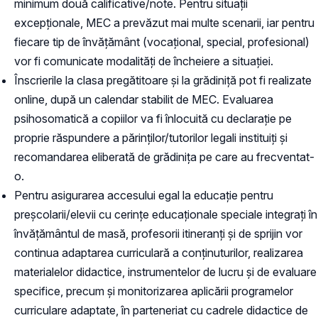
minimum două calificative/note. Pentru situații
excepționale, MEC a prevăzut mai multe scenarii, iar pentru
fiecare tip de învățământ (vocațional, special, profesional)
vor fi comunicate modalități de încheiere a situației.
Înscrierile la clasa pregătitoare și la grădiniță pot fi realizate
online, după un calendar stabilit de MEC. Evaluarea
psihosomatică a copiilor va fi înlocuită cu declarație pe
proprie răspundere a părinților/tutorilor legali instituiți și
recomandarea eliberată de grădinița pe care au frecventat-
o.
Pentru asigurarea accesului egal la educaţie pentru
preşcolarii/elevii cu cerinţe educaţionale speciale integraţi în
învăţământul de masă, profesorii itineranţi şi de sprijin vor
continua adaptarea curriculară a conţinuturilor, realizarea
materialelor didactice, instrumentelor de lucru şi de evaluare
specifice, precum şi monitorizarea aplicării programelor
curriculare adaptate, în parteneriat cu cadrele didactice de