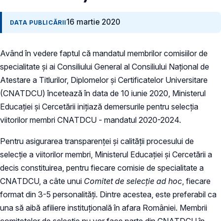
16 martie 2020
DATA PUBLICĂRII
Având în vedere faptul că mandatul membrilor comisiilor de
specialitate și ai Consiliului General al Consiliului Naţional de
Atestare a Titlurilor, Diplomelor şi Certificatelor Universitare
(CNATDCU) încetează în data de 10 iunie 2020, Ministerul
Educației şi Cercetării inițiază demersurile pentru selecția
viitorilor membri CNATDCU - mandatul 2020-2024.
Pentru asigurarea transparenţei şi calităţii procesului de
selecţie a viitorilor membri, Ministerul Educaţiei şi Cercetării a
decis constituirea, pentru fiecare comisie de specialitate a
CNATDCU, a câte unui
Comitet de selecție ad hoc
, fiecare
format din 3-5 personalități. Dintre acestea, este preferabil ca
una să aibă afiliere instituțională în afara României. Membrii
comitetelor de selecție nu vor face parte din CNATDCU în