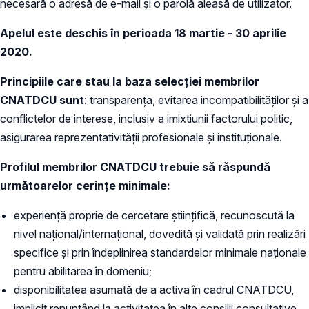
necesară o adresă de e-mail și o parolă aleasă de utilizator.
Apelul este deschis în perioada 18 martie - 30 aprilie
2020.
Principiile care stau la baza selecției membrilor
CNATDCU sunt
: transparența, evitarea incompatibilităților și a
conflictelor de interese, inclusiv a imixtiunii factorului politic,
asigurarea reprezentativității profesionale și instituționale.
Profilul membrilor CNATDCU trebuie să răspundă
următoarelor cerinţe minimale:
experiență proprie de cercetare științifică, recunoscută la
nivel național/internațional, dovedită și validată prin realizări
specifice și prin îndeplinirea standardelor minimale naționale
pentru abilitarea în domeniu;
disponibilitatea asumată de a activa în cadrul CNATDCU,
implicit renunțând la activitatea în alte consilii consultative