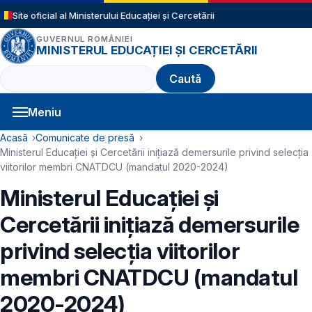
Sari la conținutul principal
Site oficial al Ministerului Educației și Cercetării
GUVERNUL ROMÂNIEI
MINISTERUL EDUCAȚIEI ȘI CERCETĂRII
Caută
Meniu
Navigație principală
Cale de navigare
Acasă
Comunicate de presă
Ministerul Educației și Cercetării inițiază demersurile privind selecția
viitorilor membri CNATDCU (mandatul 2020-2024)
Ministerul Educației și
Cercetării inițiază demersurile
privind selecția viitorilor
membri CNATDCU (mandatul
2020-2024)