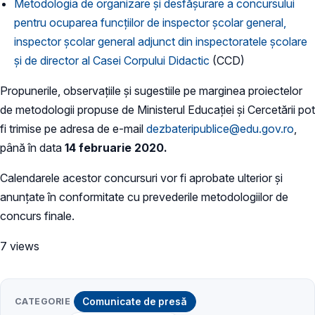
Metodologia de organizare şi desfăşurare a concursului
pentru ocuparea funcţiilor de inspector şcolar general,
inspector şcolar general adjunct din inspectoratele şcolare
şi de director al Casei Corpului Didactic
(CCD)
Propunerile, observațiile și sugestiile pe marginea proiectelor
de metodologii propuse de Ministerul Educației și Cercetării pot
fi trimise pe adresa de e-mail
dezbateripublice@edu.gov.ro
,
până în data
14 februarie 2020.
Calendarele acestor concursuri vor fi aprobate ulterior și
anunțate în conformitate cu prevederile metodologiilor de
concurs finale.
7 views
CATEGORIE
Comunicate de presă