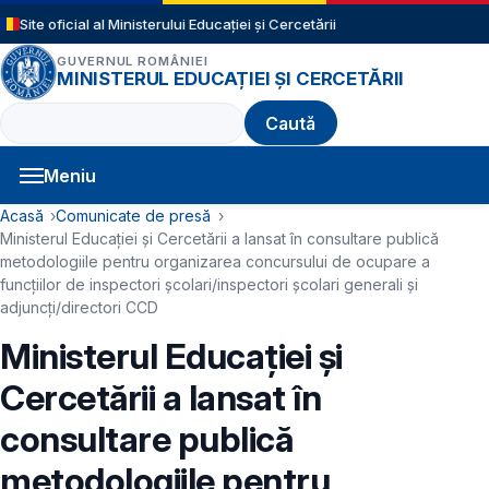
Sari la conținutul principal
Site oficial al Ministerului Educației și Cercetării
GUVERNUL ROMÂNIEI
MINISTERUL EDUCAȚIEI ȘI CERCETĂRII
Caută
Meniu
Navigație principală
Cale de navigare
Acasă
Comunicate de presă
Ministerul Educației și Cercetării a lansat în consultare publică
metodologiile pentru organizarea concursului de ocupare a
funcțiilor de inspectori școlari/inspectori școlari generali și
adjuncți/directori CCD
Ministerul Educației și
Cercetării a lansat în
consultare publică
metodologiile pentru