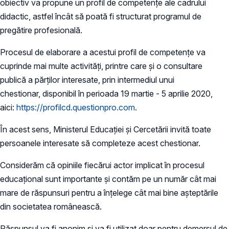
obiectiv va propune un profil de competențe ale cadrului
didactic, astfel încât să poată fi structurat programul de
pregătire profesională.
Procesul de elaborare a acestui profil de competențe va
cuprinde mai multe activități, printre care și o consultare
publică a părților interesate, prin intermediul unui
chestionar, disponibil în perioada 19 martie - 5 aprilie 2020,
aici:
https://profilcd.questionpro.com
.
În acest sens, Ministerul Educației și Cercetării invită toate
persoanele interesate să completeze acest chestionar.
Considerăm că opiniile fiecărui actor implicat în procesul
educațional sunt importante și contăm pe un număr cât mai
mare de răspunsuri pentru a înțelege cât mai bine așteptările
din societatea românească.
Răspunsul va fi anonim și va fi utilizat doar pentru demersul de