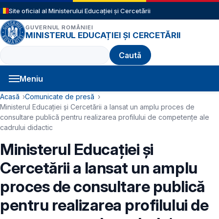
Sari la conținutul principal
Site oficial al Ministerului Educației și Cercetării
GUVERNUL ROMÂNIEI
MINISTERUL EDUCAȚIEI ȘI CERCETĂRII
Caută
Meniu
Navigație principală
Cale de navigare
Acasă
Comunicate de presă
Ministerul Educației și Cercetării a lansat un amplu proces de
consultare publică pentru realizarea profilului de competențe ale
cadrului didactic
Ministerul Educației și
Cercetării a lansat un amplu
proces de consultare publică
pentru realizarea profilului de