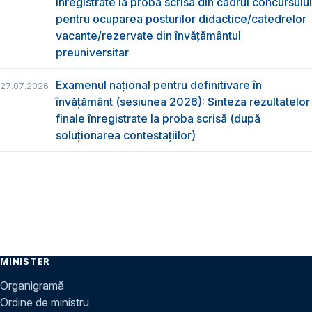
înregistrate la proba scrisă din cadrul concursului
pentru ocuparea posturilor didactice/catedrelor
vacante/rezervate din învăţământul
preuniversitar
Examenul național pentru definitivare în
27.07.2026
învățământ (sesiunea 2026): Sinteza rezultatelor
finale înregistrate la proba scrisă (după
soluționarea contestațiilor)
MINISTER
Organigramă
Ordine de ministru