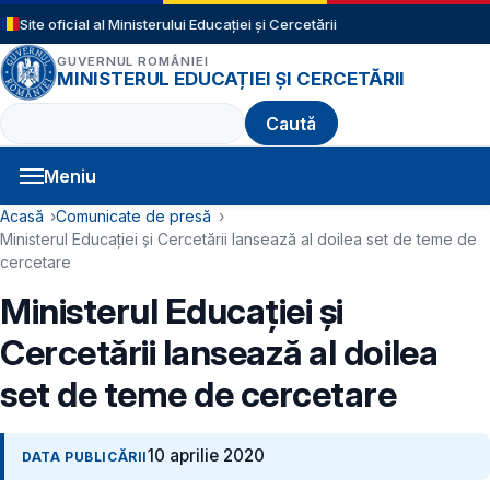
Sari la conținutul principal
Site oficial al Ministerului Educației și Cercetării
GUVERNUL ROMÂNIEI
MINISTERUL EDUCAȚIEI ȘI CERCETĂRII
Caută
Meniu
Navigație principală
Cale de navigare
Acasă
Comunicate de presă
Ministerul Educației și Cercetării lansează al doilea set de teme de
cercetare
Ministerul Educației și
Cercetării lansează al doilea
set de teme de cercetare
10 aprilie 2020
DATA PUBLICĂRII