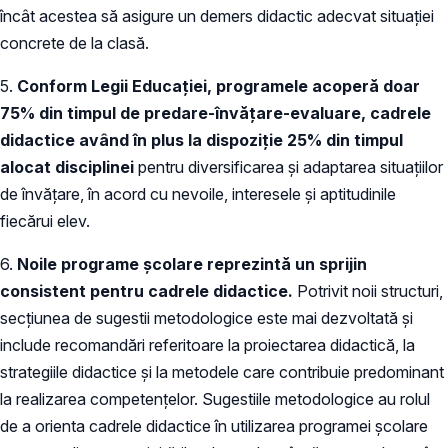
încât acestea să asigure un demers didactic adecvat situației
concrete de la clasă.
5.
Conform Legii Educației, programele acoperă doar
75% din timpul de predare-învățare-evaluare, cadrele
didactice având în plus la dispoziție 25% din timpul
alocat disciplinei
pentru diversificarea şi adaptarea situaţiilor
de învăţare, în acord cu nevoile, interesele şi aptitudinile
fiecărui elev.
6.
Noile programe școlare reprezintă un sprijin
consistent pentru cadrele didactice.
Potrivit noii structuri,
secțiunea de sugestii metodologice este mai dezvoltată și
include recomandări referitoare la proiectarea didactică, la
strategiile didactice și la metodele care contribuie predominant
la realizarea competențelor. Sugestiile metodologice au rolul
de a orienta cadrele didactice în utilizarea programei școlare