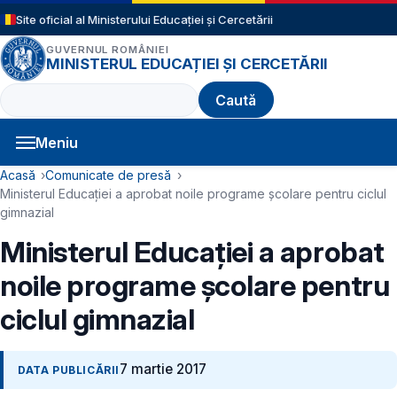
Sari la conținutul principal
Site oficial al Ministerului Educației și Cercetării
GUVERNUL ROMÂNIEI
MINISTERUL EDUCAȚIEI ȘI CERCETĂRII
Caută
Meniu
Navigație principală
Cale de navigare
Acasă
Comunicate de presă
Ministerul Educației a aprobat noile programe școlare pentru ciclul
gimnazial
Ministerul Educației a aprobat
noile programe școlare pentru
ciclul gimnazial
7 martie 2017
DATA PUBLICĂRII