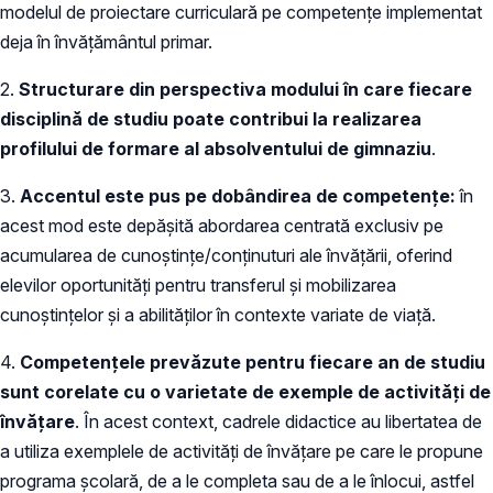
modelul de proiectare curriculară pe competențe implementat
deja în învățământul primar.
2.
Structurare din perspectiva modului în care fiecare
disciplină de studiu poate contribui la realizarea
profilului de formare al absolventului de gimnaziu
.
3.
Accentul este pus pe dobândirea de competenţe:
în
acest mod este depășită abordarea centrată exclusiv pe
acumularea de cunoştinţe/conţinuturi ale învăţării, oferind
elevilor oportunități pentru transferul şi mobilizarea
cunoştinţelor şi a abilităţilor în contexte variate de viaţă.
4.
Competențele prevăzute pentru fiecare an de studiu
sunt corelate cu
o varietate de exemple de activități de
învățare
. În acest context, cadrele didactice au libertatea de
a utiliza exemplele de activități de învățare pe care le propune
programa școlară, de a le completa sau de a le înlocui, astfel