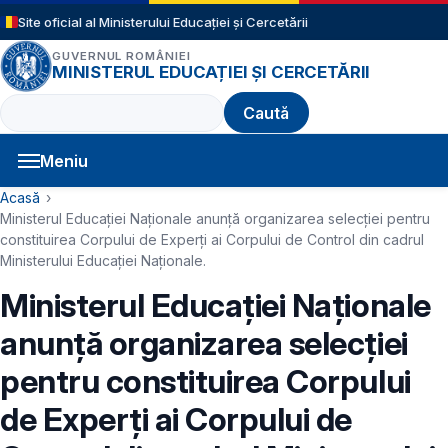
Sari la conținutul principal
Site oficial al Ministerului Educației și Cercetării
GUVERNUL ROMÂNIEI
MINISTERUL EDUCAȚIEI ȘI CERCETĂRII
Caută
Meniu
Navigație principală
Cale de navigare
Acasă
Ministerul Educației Naționale anunţă organizarea selecției pentru
constituirea Corpului de Experți ai Corpului de Control din cadrul
Ministerului Educației Naționale.
Ministerul Educației Naționale
anunţă organizarea selecției
pentru constituirea Corpului
de Experți ai Corpului de