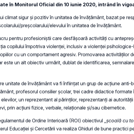
cate în Monitorul Oficial din 10 iunie 2020, intrând în vi
i climat sigur și pozitiv în unitatea de învățământ, bazat pe re
școlarului/preșcolarului/elevului în unitatea de învățământ.
pentru profesioniștii care desfășoară activități cu antepreșcol
ția copilului împotriva violenței, inclusiv a violenței psihologice-b
u copiilor cu un comportament agresiv. Promovarea activităților 
r este un alt obiectiv urmărit, dublat de identificarea, semnalarea
care unitate de învățământ va fi înființat un grup de acțiune ant
țământ, profesorul consilier școlar, trei cadre didactice formate 
elevilor, un reprezentant al părinților, reprezentanți ai autorităț
i, prin acțiuni fizice, verbale, relaționale și/sau cibernetice.
egulamentul de Ordine Interioară (ROI) obiectivul „
școală cu to
terul Educației și Cercetării va realiza Ghiduri de bune practici 