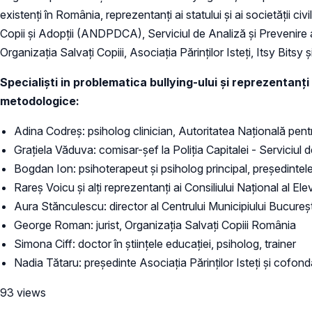
existenți în România, reprezentanți ai statului și ai societății ci
Copii și Adopții (ANDPDCA), Serviciul de Analiză şi Prevenire a C
Organizația Salvați Copiii, Asociația Părinților Isteți, Itsy Bitsy 
Specialiști in problematica bullying-ului și reprezentanți a
metodologice:
Adina Codreș: psiholog clinician, Autoritatea Națională pent
Grațiela Văduva: comisar-şef la Poliţia Capitalei - Serviciul de
Bogdan Ion: psihoterapeut și psiholog principal, președintele
Rareș Voicu și alți reprezentanți ai Consiliului Național al Ele
Aura Stănculescu: director al Centrului Municipiului Bucur
George Roman: jurist, Organizația Salvați Copiii România
Simona Ciff: doctor în științele educației, psiholog, trainer
Nadia Tătaru: președinte Asociația Părinților Isteți și cofondat
93 views