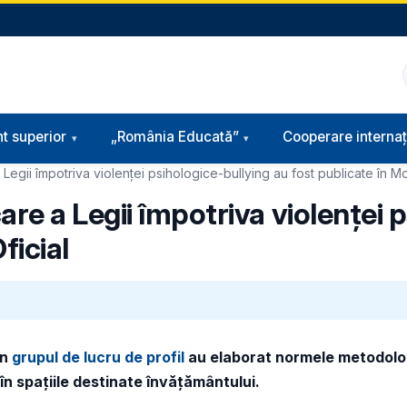
t superior
„România Educată”
Cooperare internaț
gii împotriva violenței psihologice-bullying au fost publicate în Mon
e a Legii împotriva violenței p
ficial
în
grupul de lucru de profil
au elaborat normele metodolo
în spațiile destinate învățământului.