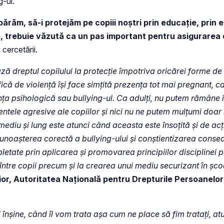
g-ul.
apărăm, să-i protejăm pe copiii noștri prin educație, prin
e, trebuie văzută ca un pas important pentru asigurarea d
 cercetării.
ză dreptul copilului la protecție împotriva oricărei forme de
ifică de violență își face simțită prezența tot mai pregnant, 
nța psihologică sau bullying-ul. Ca adulți, nu putem rămâne ind
mentele agresive ale copiilor și nici nu ne putem mulțumi doa
ediu și lung este atunci când aceasta este însoțită și de acți
ecunoașterea corectă a bullying-ului și conștientizarea consec
tate prin aplicarea și promovarea principiilor disciplinei poz
ive între copii precum și la crearea unui mediu securizant în ș
or, Autoritatea Națională pentru Drepturile Persoanelor cu
i înșine, când îl vom trata așa cum ne place să fim tratați, a