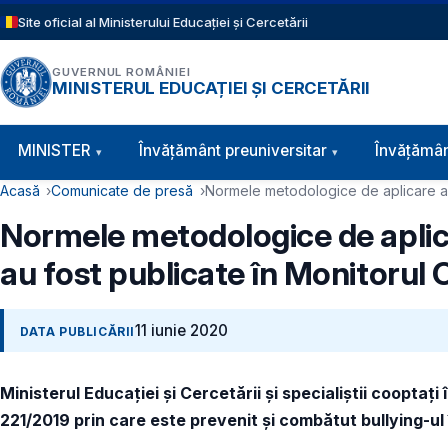
Sari la conținutul principal
Site oficial al Ministerului Educației și Cercetării
GUVERNUL ROMÂNIEI
MINISTERUL EDUCAȚIEI ȘI CERCETĂRII
Navigație principală
MINISTER
Învăţământ preuniversitar
Învățămân
Cale de navigare
Acasă
Comunicate de presă
Normele metodologice de aplicare a Le
Normele metodologice de aplicar
au fost publicate în Monitorul O
11 iunie 2020
DATA PUBLICĂRII
Ministerul Educației și Cercetării și specialiștii cooptați 
221/2019 prin care este prevenit și combătut bullying-ul 