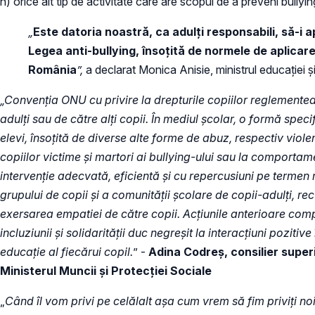
h) orice alt tip de activitate care are scopul de a preveni bullyin
„
Este datoria noastră, ca adulți responsabili, să-i 
Legea anti-bullying, însoțită de normele de aplicar
România
”,
a declarat Monica Anisie, ministrul educației și
„Convenția ONU cu privire la drepturile copiilor reglementea
adulți sau de către alți copii. În mediul școlar, o formă spec
elevi, însoțită de diverse alte forme de abuz, respectiv viole
copiilor victime și martori ai bullying-ului sau la comporta
intervenție adecvată, eficientă și cu repercusiuni pe termen m
grupului de copii și a comunității școlare de copii-adulți, r
exersarea empatiei de către copii. Acțiunile anterioare comple
incluziunii și solidarității duc negreșit la interacțiuni pozit
educație al fiecărui copil.
” -
Adina Codreș, consilier superi
Ministerul Muncii și Protecției Sociale
„
Când îl vom privi pe celălalt așa cum vrem să fim priviți no