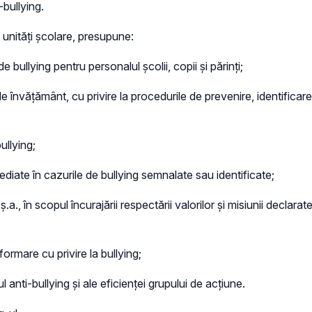
-bullying.
i unități școlare, presupune:
 bullying pentru personalul școlii, copii și părinți;
e învățământ, cu privire la procedurile de prevenire, identificare, 
ullying;
ediate în cazurile de bullying semnalate sau identificate;
, în scopul încurajării respectării valorilor și misiunii declarate 
nformare cu privire la bullying;
l anti-bullying și ale eficienței grupului de acțiune.