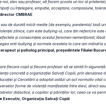
e noi, elev sau profesor, să facem școala un loc al prieteniei,
 Echipați cu înțelegere, empatie, acceptare, compasiune, toler
 director CMBRAE
) sau de durată mică-medie (de exemplu, pandemia) lasă urme
olenței zilnice, cum este bullying-ul, care din nefericire est
efectele și consecințele acestui fenomen nemenționat, lăsat în
r legea anti-bullying și normele acesteia la care am mândria d
rapeut și psiholog principal, președintele Filialei Bucure
care fiecare copil și fiecare profesor să se simtă în siguranț
iența concretă a organizației Salvați Copiii, prin derularea d
 Educației și Cercetării a adoptat astăzi un act normativ vital
erselor forme de violență manifestate între elevi, direct sau
drelor didactice, a copiilor și părinților lor, ceea ce va perm
 Executiv, Organizația Salvați Copiii