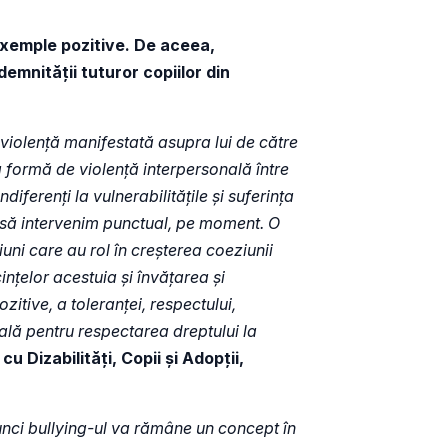
 exemple pozitive. De aceea,
emnității tuturor copiilor din
 violență manifestată asupra lui de către
ca formă de violență interpersonală între
iferenți la vulnerabilitățile și suferința
r să intervenim punctual, pe moment. O
uni care au rol în creșterea coeziunii
ințelor acestuia și învățarea și
itive, a toleranței, respectului,
coală pentru respectarea dreptului la
 Dizabilități, Copii și Adopții,
tunci bullying-ul va rămâne un concept în