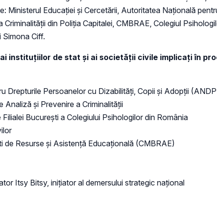
vile: Ministerul Educației și Cercetării, Autoritatea Națională pent
riminalității din Poliția Capitalei, CMBRAE, Colegiul Psihologilor
și Simona Ciff.
i instituțiilor de stat și ai societății civile implicați în
ru Drepturile Persoanelor cu Dizabilități, Copii și Adopții (AN
 Analiză şi Prevenire a Criminalităţii
 Filialei București a Colegiului Psihologilor din România
vilor
ești de Resurse și Asistență Educațională (CMBRAE)
or Itsy Bitsy, inițiator al demersului strategic național