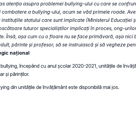
s atenția asupra problemei bullying-ului cu care se confrun
și combatere a bullying-ului, acum se văd primele roade. Ave
nstituțiile statului care sunt implicate (Ministerul Educației 
toare tuturor specialiștilor implicați în proces, ong-urilor, 
ate. Însă, așa cum cu o floare nu se face primăvară, așa nici 
dult, părinte și profesor, să se instruiască și să vegheze pent
egic național
 bullying, începând cu anul școlar 2020-2021, unitățile de învăț
r și părinților.
lying din unitățile de învățământ este disponibilă mai jos.