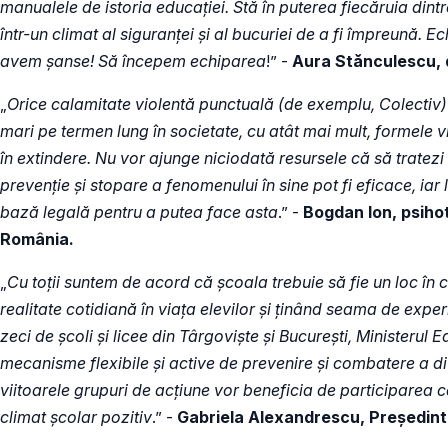
manualele de istoria educației. Stă în puterea fiecăruia dintr
într-un climat al siguranței și al bucuriei de a fi împreună.
avem șanse! Să începem echiparea
!” -
Aura Stănculescu,
„
Orice calamitate violentă punctuală (de exemplu, Colectiv
mari pe termen lung în societate, cu atât mai mult, formele vi
în extindere. Nu vor ajunge niciodată resursele că să tratezi 
prevenție și stopare a fenomenului în sine pot fi eficace, ia
bază legală pentru a putea face asta
.” -
Bogdan Ion, psihote
România.
„
Cu toții suntem de acord că școala trebuie să fie un loc în 
realitate cotidiană în viața elevilor și ținând seama de exper
zeci de școli și licee din Târgoviște și București, Ministerul
mecanisme flexibile și active de prevenire și combatere a div
viitoarele grupuri de acțiune vor beneficia de participarea ca
climat școlar pozitiv
.” -
Gabriela Alexandrescu, Președinte