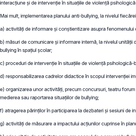
interacțiune și de intervenție în situațiile de violență psihologică
Mai mult, implementarea planului anti-bullying, la nivelul fiecăre
a) activități de informare și conștientizare asupra fenomenului de
b) măsuri de comunicare și informare internă, la nivelul unității d
bullying în spațiul școlar;
c) proceduri de intervenție în situațiile de violență psihologică-b
d) responsabilizarea cadrelor didactice în scopul intervenției im
e) organizarea unor activități, precum concursuri, teatru forum ș.a.
medierea sau raportarea situațiilor de bullying;
f) atragerea părinților în participarea la dezbateri și sesiuni de i
g) activități de măsurare a impactului acțiunilor cuprinse în planu