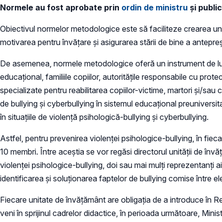
Normele au fost aprobate prin
ordin de ministru
și publi
Obiectivul normelor metodologice este să faciliteze crearea unu
motivarea pentru învățare și asigurarea stării de bine a antepre
De asemenea, normele metodologice oferă un instrument de lucru 
educațional, familiile copiilor, autoritățile responsabile cu protec
specializate pentru reabilitarea copiilor-victime, martori și/sa
de bullying și cyberbullying în sistemul educațional preuniversita
în situațiile de violență psihologică-bullying și cyberbullying.
Astfel, pentru prevenirea violenței psihologice-bullying, în fie
10 membri. Între aceștia se vor regăsi directorul unității de învă
violenței psihologice-bullying, doi sau mai mulți reprezentanți ai 
identificarea și soluționarea faptelor de bullying comise între elev
Fiecare unitate de învățământ are obligația de a introduce în R
veni în sprijinul cadrelor didactice, în perioada următoare, Minis