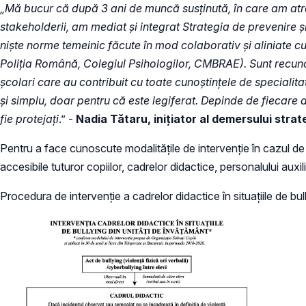
„Mă bucur că după 3 ani de muncă susținută, în care am atra
stakeholderii, am mediat și integrat Strategia de prevenire 
niște norme temeinic făcute în mod colaborativ și aliniate cu i
Poliția Română, Colegiul Psihologilor, CMBRAE). Sunt recunoscă
școlari care au contribuit cu toate cunoștințele de specialit
și simplu, doar pentru că este legiferat. Depinde de fiecare a
fie protejați
.” -
Nadia Tătaru, inițiator al demersului strat
Pentru a face cunoscute modalitățile de intervenție în cazul de
accesibile tuturor copiilor, cadrelor didactice, personalului auxilia
Procedura de intervenție a cadrelor didactice în situațiile de bul