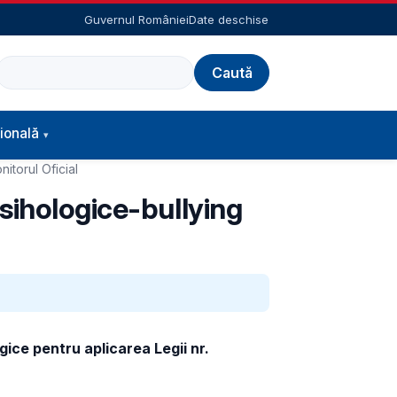
Guvernul României
Date deschise
Caută
ională
itorul Oficial
sihologice-bullying
gice pentru aplicarea
Legii nr.