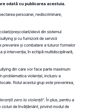
goare odată cu publicarea acestuia.
spectarea persoanei, nediscriminare,
arii/preșcolarii/elevii din sistemul
ullying și cu furnizorii de servicii
de prevenire și combatere a tuturor formelor
 și intervenția, în echipă multidisciplinară,
i-bullying din care vor face parte maximum
în problematica violenței, inclusiv a
ii locale. Rolul acestui grup este prevenirea,
leranță zero la violență
”. În plus, pentru a
pe cicluri de învățământ, privind modul de