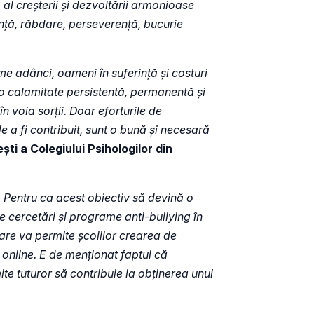
 al creșterii și dezvoltării armonioase
anță, răbdare, perseverență, bucurie
 adânci, oameni în suferință și costuri
e o calamitate persistentă, permanentă și
 voia sorții. Doar eforturile de
e a fi contribuit, sunt o bună și necesară
ști a Colegiului Psihologilor din
ă. Pentru ca acest obiectiv să devină o
e cercetări și programe anti-bullying în
 care va permite școlilor crearea de
 online. E de menționat faptul că
ite tuturor să contribuie la obținerea unui