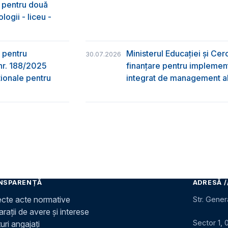
& pentru două
logii - liceu -
 pentru
Ministerul Educației și Ce
30.07.2026
nr. 188/2025
finanțare pentru implement
ţionale pentru
integrat de management al 
NSPARENȚĂ
ADRESĂ /
ecte acte normative
Str. Gener
rații de avere și interese
Sector 1, 
uri angajați