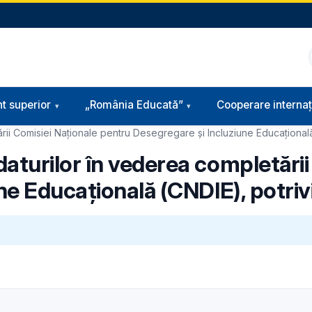
t superior
„România Educată”
Cooperare internaț
 Comisiei Naţionale pentru Desegregare şi Incluziune Educaţională (C
turilor în vederea completării
e Educaţională (CNDIE), potrivit