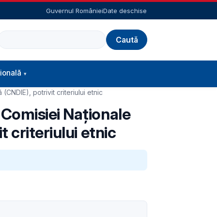
Guvernul României
Date deschise
Caută
ională
NDIE), potrivit criteriului etnic
 Comisiei Naţionale
 criteriului etnic