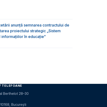
rcetării anunță semnarea contractului de
area proiectului strategic „Sistem
informațiilor în educație”
/ TELEFOANE
al Berthelot 28–30
010168, București