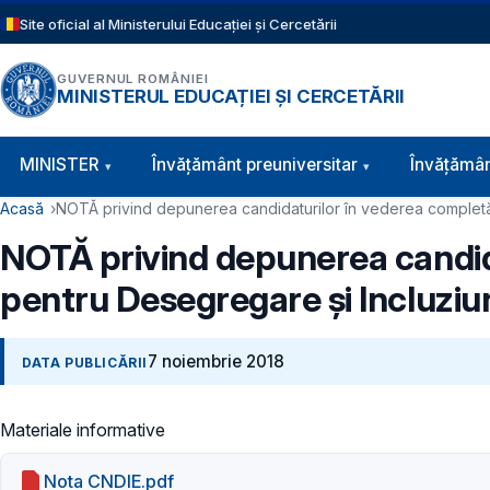
Sari la conținutul principal
Site oficial al Ministerului Educației și Cercetării
GUVERNUL ROMÂNIEI
MINISTERUL EDUCAȚIEI ȘI CERCETĂRII
Navigație principală
MINISTER
Învăţământ preuniversitar
Învățămân
Cale de navigare
Acasă
NOTĂ privind depunerea candidaturilor în vederea completării
NOTĂ privind depunerea candida
pentru Desegregare şi Incluziun
7 noiembrie 2018
DATA PUBLICĂRII
Materiale informative
Nota CNDIE.pdf