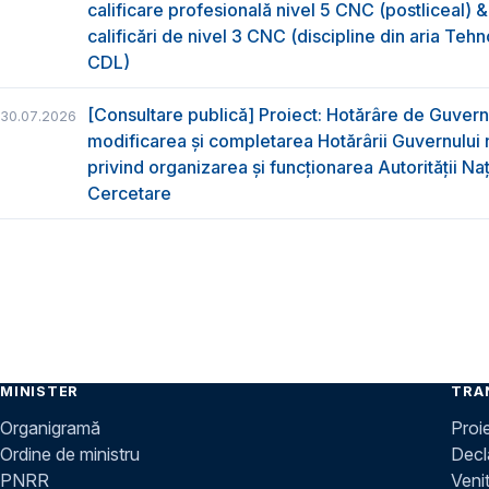
calificare profesională nivel 5 CNC (postliceal) 
calificări de nivel 3 CNC (discipline din aria Tehno
CDL)
[Consultare publică] Proiect: Hotărâre de Guvern
30.07.2026
modificarea și completarea Hotărârii Guvernului 
privind organizarea şi funcţionarea Autorităţii Na
Cercetare
MINISTER
TRA
Organigramă
Proi
Ordine de ministru
Decla
PNRR
Venit