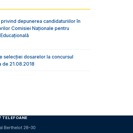
privind depunerea candidaturiilor în
ilor Comisiei Naționale pentru
 Educațională
e selecției dosarelor la concursul
a de 21.08.2018
/ TELEFOANE
al Berthelot 28–30