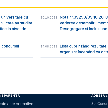
 universitare cu
Notă nr.39290/09.10.2018 
10.10.2018
ii care au studiat
vederea desemnării membr
tice la nivel de
Desegregare și Incluziune
a concursul
Lista cuprinzând rezultatel
14.08.2018
organizat începând cu dat
NSPARENȚĂ
ADRESĂ /
ecte acte normative
Str. Gener