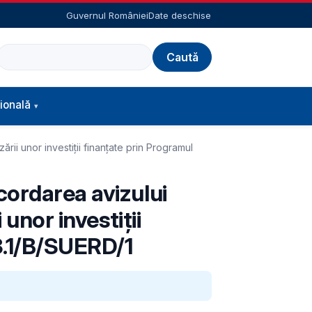
Guvernul României
Date deschise
Caută
ională
rii unor investiții finanțate prin Programul
cordarea avizului
unor investiții
3.1/B/SUERD/1