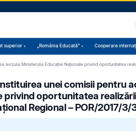
t superior
„România Educată”
Cooperare internaț
avizului Ministerului Educației Naționale privind oportunitatea realiză
stituirea unei comisii pentru a
privind oportunitatea realizării 
ațional Regional – POR/2017/3/