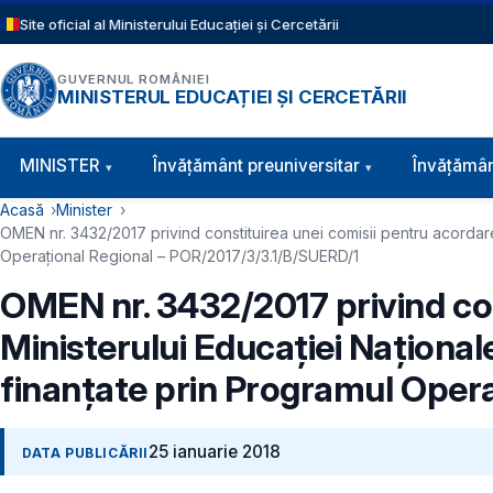
Sari la conținutul principal
Site oficial al Ministerului Educației și Cercetării
GUVERNUL ROMÂNIEI
MINISTERUL EDUCAȚIEI ȘI CERCETĂRII
Navigație principală
MINISTER
Învăţământ preuniversitar
Învățămân
Cale de navigare
Acasă
Minister
OMEN nr. 3432/2017 privind constituirea unei comisii pentru acordarea 
Operațional Regional – POR/2017/3/3.1/B/SUERD/1
OMEN nr. 3432/2017 privind con
Ministerului Educației Naționale 
finanțate prin Programul Oper
25 ianuarie 2018
DATA PUBLICĂRII