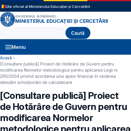
Sari la conținutul principal
Site oficial al Ministerului Educației și Cercetării
GUVERNUL ROMÂNIEI
MINISTERUL EDUCAȚIEI ȘI CERCETĂRII
Caută
Meniu
Navigație principală
Cale de navigare
Acasă
[Consultare publică] Proiect de Hotărâre de Guvern pentru
modificarea Normelor metodologice pentru aplicarea Legii nr.
269/2004 privind acordarea unui ajutor financiar în vederea
stimulării achiziționării de calculatoare
[Consultare publică] Proiect
de Hotărâre de Guvern pentru
modificarea Normelor
metodologice pentru aplicarea