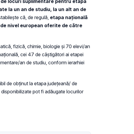
 de locuri suplimentare pentru etapa
te la un an de studiu, la un alt an de
abilește că, de regulă,
etapa națională
e de nivel european oferite de către
tică, fizică, chimie, biologie și 70 elevi/an
națională, cei 47 de câștigători ai etapei
limentare/an de studiu, conform ierarhiei
ibil de obţinut la etapa judeţeană/ de
l disponibilizate pot fi adăugate locurilor