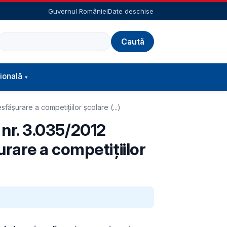
Guvernul României
Date deschise
Caută
ională
ășurare a competițiilor școlare (...)
i nr. 3.035/2012
rare a competițiilor