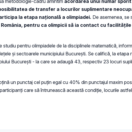
noua metodologie-cadru amintim
acordarea unui număr sporit
 posibilitatea de transfer a locurilor suplimentare neocupa
articipa la etapa națională a olimpiadei.
De asemenea, se st
 România, pentru ca olimpicii să ia contact cu facilitățil
 studiu pentru olimpiadele de la disciplinele matematică, informa
ețele și sectoarele municipiului București. Se califică, la etapa 
piului București - la care se adaugă 43, respectiv 23 locuri sup
ă obţină un punctaj cel puţin egal cu 40% din punctajul maxim pos
ă participanţi care să întrunească această condiţie, locurile astfe