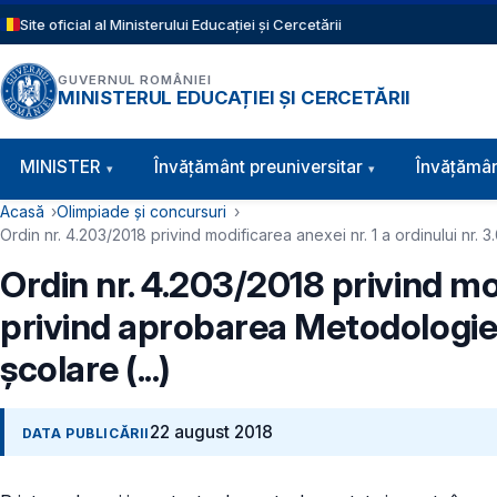
Sari la conținutul principal
Site oficial al Ministerului Educației și Cercetării
GUVERNUL ROMÂNIEI
MINISTERUL EDUCAȚIEI ȘI CERCETĂRII
Navigație principală
MINISTER
Învăţământ preuniversitar
Învățămân
Cale de navigare
Acasă
Olimpiade și concursuri
Ordin nr. 4.203/2018 privind modificarea anexei nr. 1 a ordinului nr.
Ordin nr. 4.203/2018 privind mod
privind aprobarea Metodologiei
școlare (...)
22 august 2018
DATA PUBLICĂRII