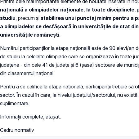
Printre cele mai importante elemente de noutate inserate în 
naţională a olimpiadelor naţionale, la toate disciplinele,
studiu
, precum şi
stabilirea unui punctaj minim pentru a p
a olimpiadelor se desfășoară în universitățile de stat din
universitățile românești.
Numărul participanților la etapa națională este de 90 elevi/an de
de studiu la celelalte olimpiade care se organizează în toate jud
județene - din cele 41 de județe și 6 (șase) sectoare ale munici
din clasamentul național.
Pentru a se califica la etapa națională, participanţii trebuie s
sector. În cazul în care, la nivelul judeţului/sectorului, nu exist
suplimentare.
Informații complete, atașat.
Cadru normativ