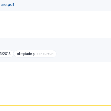
lare.pdf
03/2018
olimpiade și concursuri