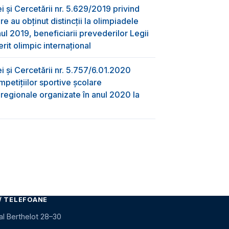
ei și Cercetării nr. 5.629/2019 privind
re au obţinut distincţii la olimpiadele
nul 2019, beneficiarii prevederilor Legii
rit olimpic internațional
ei și Cercetării nr. 5.757/6.01.2020
mpetițiilor sportive școlare
i regionale organizate în anul 2020 la
i
/ TELEFOANE
al Berthelot 28–30