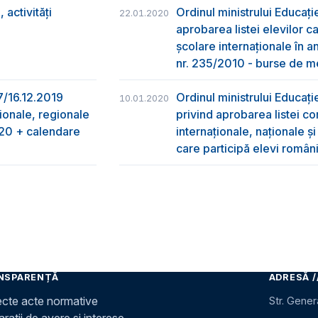
activități
Ordinul ministrului Educați
22.01.2020
aprobarea listei elevilor ca
şcolare internaţionale în a
nr. 235/2010 - burse de me
97/16.12.2019
Ordinul ministrului Educați
10.01.2020
ționale, regionale
privind aprobarea listei co
2020 + calendare
internaționale, naționale ș
care participă elevi român
NSPARENȚĂ
ADRESĂ /
ecte acte normative
Str. Gener