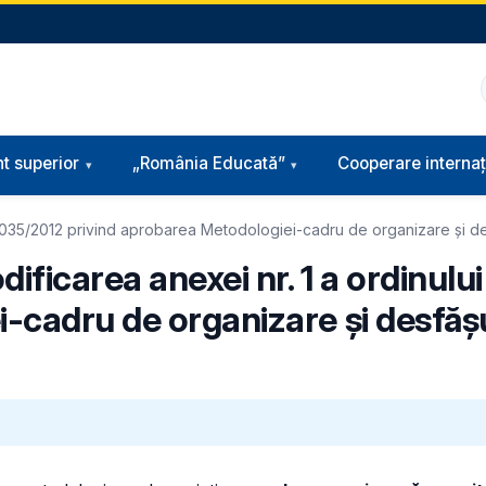
t superior
„România Educată”
Cooperare internaț
 3.035/2012 privind aprobarea Metodologiei-cadru de organizare și desf
ificarea anexei nr. 1 a ordinulu
-cadru de organizare și desfășu