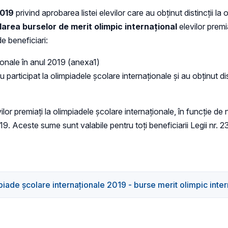
2019
privind aprobarea listei elevilor care au obţinut distincţii la
area burselor de merit olimpic internațional
elevilor premi
e beneficiari:
aţionale în anul 2019 (anexa1)
 au participat la olimpiadele școlare internaționale şi au obţinut di
or premiați la olimpiadele școlare internaționale, în funcţie de ni
019. Aceste sume sunt valabile pentru toți beneficiarii Legii nr. 
piade şcolare internaţionale 2019 - burse merit olimpic inter