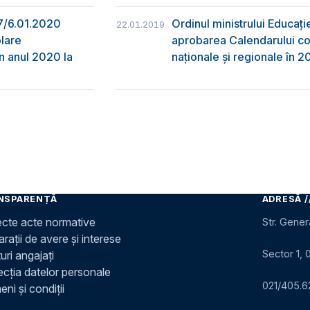
757/6.01.2020
Ordinul ministrului Educați
22.01.2019
olare
aprobarea Calendarului com
în anul 2020 la
naționale și regionale în 2
NSPARENȚĂ
ADRESĂ /
ecte acte normative
Str. Gener
rații de avere și interese
Sector 1, 
uri angajați
ecția datelor personale
021/405.6
ni și condiții