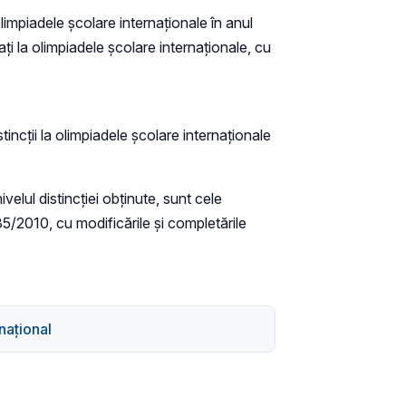
 olimpiadele şcolare internaţionale în anul
ați la olimpiadele școlare internaționale, cu
stincţii la olimpiadele şcolare internaţionale
velul distincţiei obţinute, sunt cele
235/2010, cu modificările şi completările
național