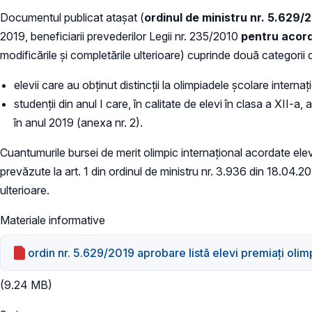
Documentul publicat atașat (
ordinul de ministru nr. 5.629/
2019, beneficiarii prevederilor Legii nr. 235/2010
pentru acord
modificările şi completările ulterioare) cuprinde două categorii d
elevii care au obţinut distincţii la olimpiadele şcolare intern
studenții din anul I care, în calitate de elevi în clasa a XII-a,
în anul 2019 (anexa nr. 2).
Cuantumurile bursei de merit olimpic internațional acordate elevil
prevăzute la art. 1 din ordinul de ministru nr. 3.936 din 18.04.2
ulterioare.
Materiale informative
ordin nr. 5.629/2019 aprobare listă elevi premiați olim
(9.24 MB)