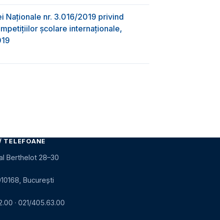
ei Naționale nr. 3.016/2019 privind
petițiilor școlare internaționale,
019
/ TELEFOANE
al Berthelot 28–30
010168, București
2.00
·
021/405.63.00