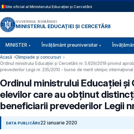
Sari la conținutul principal
Site oficial al Ministerului Educației și Cercetării
GUVERNUL ROMÂNIEI
MINISTERUL EDUCAȚIEI ȘI CERCETĂRII
Navigație principală
MINISTER
Învăţământ preuniversitar
Învățămân
Cale de navigare
Acasă
Olimpiade și concursuri
Ordinul ministrului Educației și Cercetării nr. 5.629/2019 privind aproba
prevederilor Legii nr. 235/2010 - burse de merit olimpic internațional
Ordinul ministrului Educației și
elevilor care au obţinut distincţ
beneficiarii prevederilor Legii 
22 ianuarie 2020
DATA PUBLICĂRII