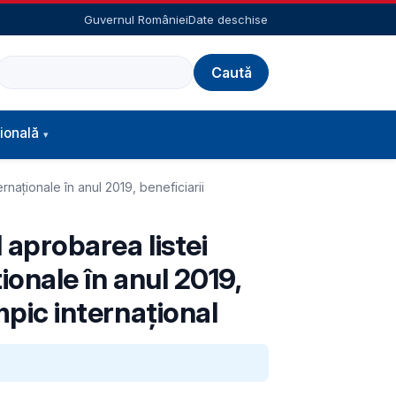
Guvernul României
Date deschise
Caută
ională
ernaţionale în anul 2019, beneficiarii
d aprobarea listei
ţionale în anul 2019,
mpic internațional