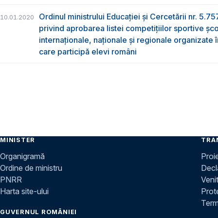
Ordinul ministrului Educației și Cercetării nr. 5.
10.01.2020
privind aprobarea listei competițiilor sportive șc
internaționale, naționale și regionale organizate 
care participă elevi români
MINISTER
TRA
Organigramă
Proi
Ordine de ministru
Decla
PNRR
Venit
Harta site-ului
Prot
Terme
GUVERNUL ROMÂNIEI