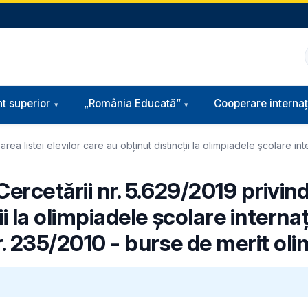
t superior
„România Educată”
Cooperare internaț
rea listei elevilor care au obţinut distincţii la olimpiadele şcolare int
 Cercetării nr. 5.629/2019 privin
ii la olimpiadele şcolare interna
nr. 235/2010 - burse de merit oli