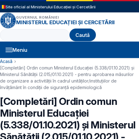
Sari la conținutul principal
Site oficial al Ministerului Educației și Cercetării
GUVERNUL ROMÂNIEI
MINISTERUL EDUCAȚIEI ȘI CERCETĂRII
Caută
Meniu
Navigație principală
Cale de navigare
Acasă
[Completări] Ordin comun Ministerul Educației (5.338/01.10.2021) și
Ministerul Sănătății (2.015/01.10.2021) - pentru aprobarea măsurilor
de organizare a activității în cadrul unităților/instituțiilor de
învățământ în condiții de siguranță epidemiologică
[Completări] Ordin comun
Ministerul Educației
(5.338/01.10.2021) și Ministerul
Sănătății (2.015/01.10.2021) -