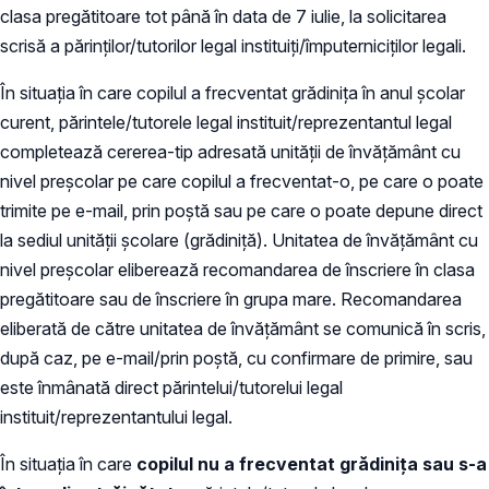
clasa pregătitoare tot până în data de 7 iulie, la solicitarea
scrisă a părinților/tutorilor legal instituiți/împuterniciților legali.
În situația în care copilul a frecventat grădinița în anul școlar
curent, părintele/tutorele legal instituit/reprezentantul legal
completează cererea-tip adresată unității de învățământ cu
nivel preșcolar pe care copilul a frecventat-o, pe care o poate
trimite pe e-mail, prin poștă sau pe care o poate depune direct
la sediul unității școlare (grădiniță). Unitatea de învățământ cu
nivel preșcolar eliberează recomandarea de înscriere în clasa
pregătitoare sau de înscriere în grupa mare. Recomandarea
eliberată de către unitatea de învățământ se comunică în scris,
după caz, pe e-mail/prin poștă, cu confirmare de primire, sau
este înmânată direct părintelui/tutorelui legal
instituit/reprezentantului legal.
În situația în care
copilul nu a frecventat grădinița sau s-a