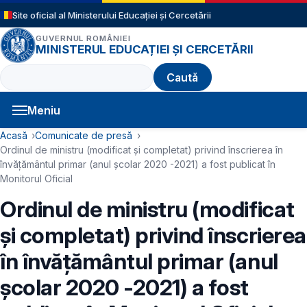
Sari la conținutul principal
Site oficial al Ministerului Educației și Cercetării
GUVERNUL ROMÂNIEI
MINISTERUL EDUCAȚIEI ȘI CERCETĂRII
Caută
Meniu
Navigație principală
Cale de navigare
Acasă
Comunicate de presă
Ordinul de ministru (modificat și completat) privind înscrierea în
învățământul primar (anul școlar 2020 -2021) a fost publicat în
Monitorul Oficial
Ordinul de ministru (modificat
și completat) privind înscrierea
în învățământul primar (anul
școlar 2020 -2021) a fost