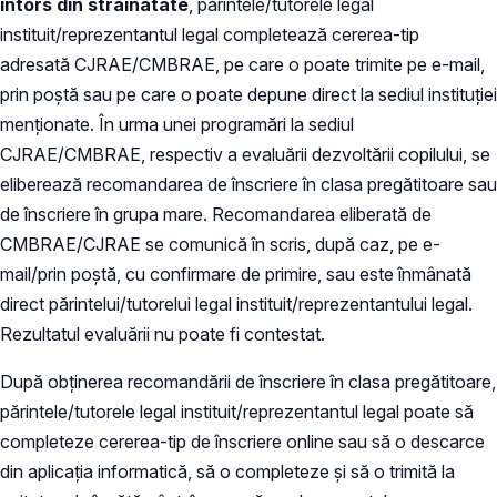
întors din străinătate
, părintele/tutorele legal
instituit/reprezentantul legal completează cererea-tip
adresată CJRAE/CMBRAE, pe care o poate trimite pe e-mail,
prin poștă sau pe care o poate depune direct la sediul instituției
menționate. În urma unei programări la sediul
CJRAE/CMBRAE, respectiv a evaluării dezvoltării copilului, se
eliberează recomandarea de înscriere în clasa pregătitoare sau
de înscriere în grupa mare. Recomandarea eliberată de
CMBRAE/CJRAE se comunică în scris, după caz, pe e-
mail/prin poștă, cu confirmare de primire, sau este înmânată
direct părintelui/tutorelui legal instituit/reprezentantului legal.
Rezultatul evaluării nu poate fi contestat.
După obținerea recomandării de înscriere în clasa pregătitoare,
părintele/tutorele legal instituit/reprezentantul legal poate să
completeze cererea-tip de înscriere online sau să o descarce
din aplicația informatică, să o completeze și să o trimită la