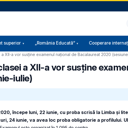
t superior
„România Educată”
Cooperare internaț
 a XII-a vor susține examenul național de Bacalaureat 2020 (sesiunea
clasei a XII-a vor susține exame
e-iulie)
20, începe luni, 22 iunie, cu proba scrisă la Limba și li
ri, 24 iunie, va avea loc proba obligatorie a profilului. 
Examenul este organizat în 1.095 de centre.