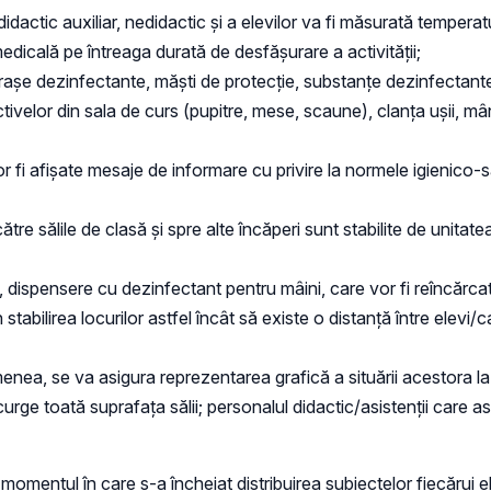
 didactic auxiliar, nedidactic și a elevilor va fi măsurată tempe
dicală pe întreaga durată de desfășurare a activității;
rașe dezinfectante, măști de protecție, substanțe dezinfectante
tivelor din sala de curs (pupitre, mese, scaune), clanța ușii, mân
vor fi afișate mesaje de informare cu privire la normele igienico-s
către sălile de clasă și spre alte încăperi sunt stabilite de unit
 dispensere cu dezinfectant pentru mâini, care vor fi reîncărcat
stabilirea locurilor astfel încât să existe o distanță între elevi/c
menea, se va asigura reprezentarea grafică a situării acestora la in
urge toată suprafața sălii; personalul didactic/asistenții care a
in momentul în care s-a încheiat distribuirea subiectelor fiecărui