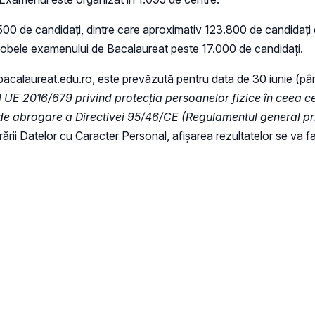
.500 de candidați, dintre care aproximativ 123.800 de candidați
 probele examenului de Bacalaureat peste 17.000 de candidați.
 bacalaureat.edu.ro, este prevăzută pentru data de 30 iunie (pân
UE 2016/679 privind protecția persoanelor fizice în ceea ce
e de abrogare a Directivei 95/46/CE (Regulamentul general pr
rării Datelor cu Caracter Personal, afișarea rezultatelor se va 