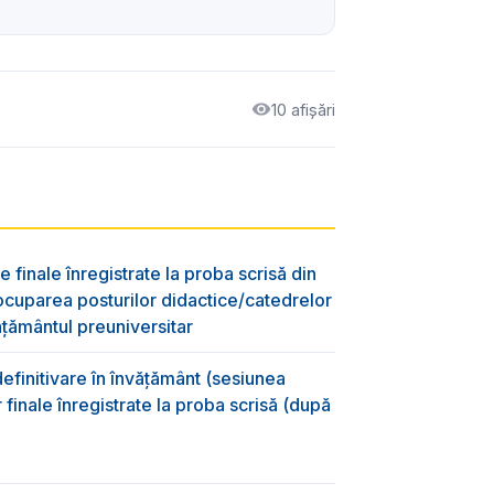
10 afișări
e finale înregistrate la proba scrisă din
ocuparea posturilor didactice/catedrelor
ţământul preuniversitar
efinitivare în învățământ (sesiunea
 finale înregistrate la proba scrisă (după
)