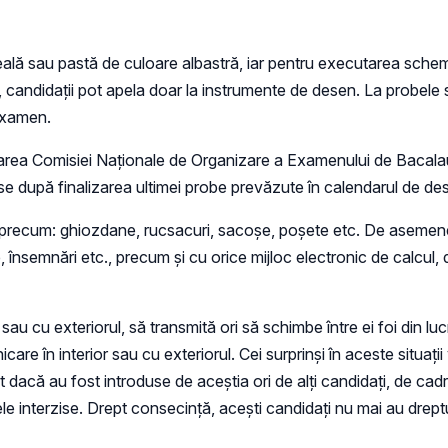
eală sau pastă de culoare albastră, iar pentru executarea scheme
 candidații pot apela doar la instrumente de desen. La probele s
 examen.
probarea Comisiei Naționale de Organizare a Examenului de Bacala
se după finalizarea ultimei probe prevăzute în calendarul de de
 precum: ghiozdane, rucsacuri, sacoșe, poșete etc. De asemenea, 
țe, însemnări etc., precum și cu orice mijloc electronic de calcul
 sau cu exteriorul, să transmită ori să schimbe între ei foi din lu
are în interior sau cu exteriorul. Cei surprinși în aceste situații
nt dacă au fost introduse de aceștia ori de alți candidați, de cad
lele interzise. Drept consecință, acești candidați nu mai au drep