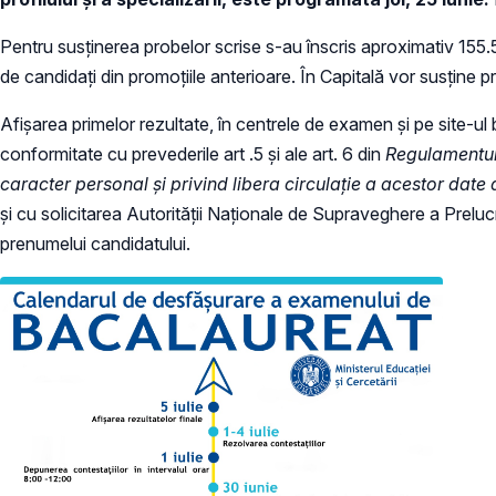
Pentru susținerea probelor scrise s-au înscris aproximativ 155
de candidați din promoțiile anterioare. În Capitală vor susține
Afișarea primelor rezultate, în centrele de examen și pe site-ul
conformitate cu prevederile art .5 și ale art. 6 din
Regulamentul 
caracter personal și privind libera circulație a acestor dat
și cu solicitarea Autorității Naționale de Supraveghere a Preluc
prenumelui candidatului.