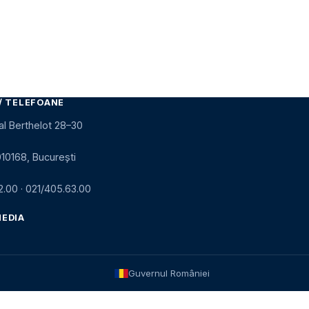
/ TELEFOANE
al Berthelot 28–30
010168, București
2.00
·
021/405.63.00
MEDIA
Guvernul României