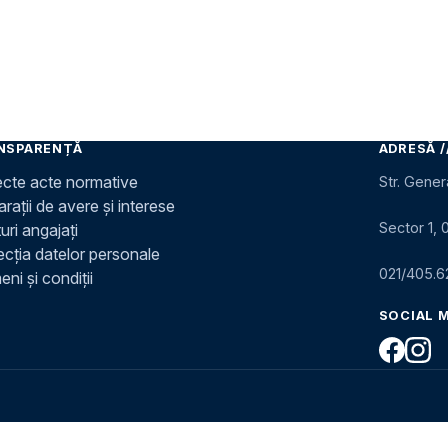
NSPARENȚĂ
ADRESĂ /
ecte acte normative
Str. Gener
rații de avere și interese
Sector 1, 
uri angajați
ecția datelor personale
021/405.6
ni și condiții
SOCIAL 