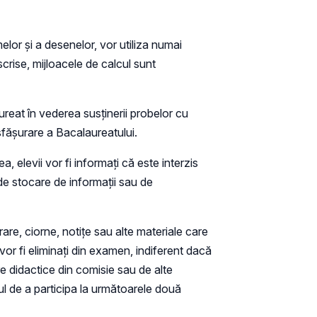
lor și a desenelor, vor utiliza numai
crise, mijloacele de calcul sunt
ureat în vederea susținerii probelor cu
sfășurare a Bacalaureatului.
elevii vor fi informați că este interzis
, de stocare de informații sau de
crare, ciorne, notițe sau alte materiale care
 vor fi eliminați din examen, indiferent dacă
re didactice din comisie sau de alte
tul de a participa la următoarele două