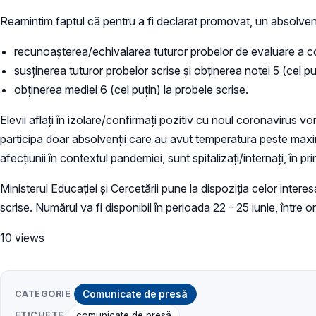
Reamintim faptul că pentru a fi declarat promovat, un absolvent
recunoașterea/echivalarea tuturor probelor de evaluare a com
susținerea tuturor probelor scrise și obținerea notei 5 (cel pu
obținerea mediei 6 (cel puțin) la probele scrise.
Elevii aflați în izolare/confirmați pozitiv cu noul coronavirus 
participa doar absolvenții care au avut temperatura peste maxim
afecțiunii în contextul pandemiei, sunt spitalizați/internați, în 
Ministerul Educației și Cercetării pune la dispoziția celor int
scrise. Numărul va fi disponibil în perioada 22 - 25 iunie, între o
10 views
CATEGORIE
Comunicate de presă
ETICHETE
comunicate de presă