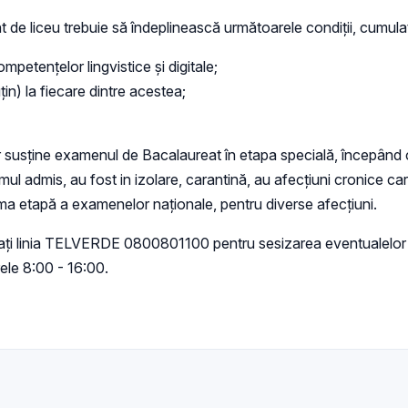
 de liceu trebuie să îndeplinească următoarele condiții, cumulat
petențelor lingvistice și digitale;
țin) la fiecare dintre acestea;
vor susține examenul de Bacalaureat în etapa specială, începând 
ul admis, au fost in izolare, carantină, au afecțiuni cronice ca
prima etapă a examenelor naționale, pentru diverse afecțiuni.
eresați linia TELVERDE 0800801100 pentru sesizarea eventualelor 
rele 8:00 - 16:00.