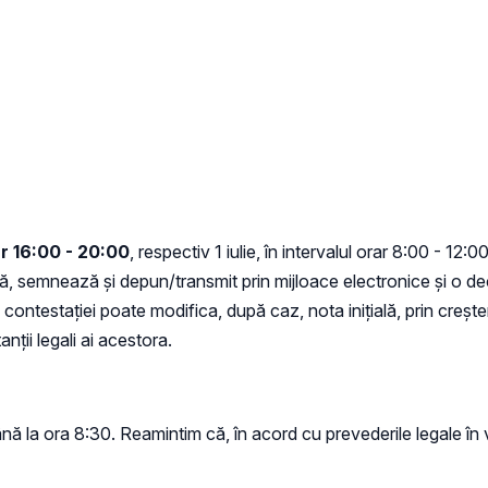
ar 16:00 - 20:00
, respectiv 1 iulie, în intervalul orar 8:00 - 12
ză, semnează și depun/transmit prin mijloace electronice și o de
contestației poate modifica, după caz, nota inițială, prin creșt
nții legali ai acestora.
ână la ora 8:30. Reamintim că, în acord cu prevederile legale în v