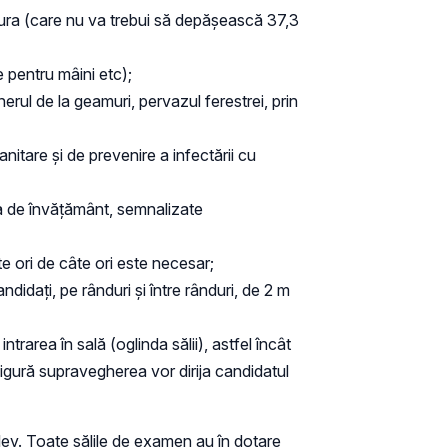
ratura (care nu va trebui să depășească 37,3
 pentru mâini etc);
erul de la geamuri, pervazul ferestrei, prin
anitare și de prevenire a infectării cu
atea de învățământ, semnalizate
e ori de câte ori este necesar;
andidați, pe rânduri și între rânduri, de 2 m
trarea în sală (oglinda sălii), astfel încât
sigură supravegherea vor dirija candidatul
 elev. Toate sălile de examen au în dotare