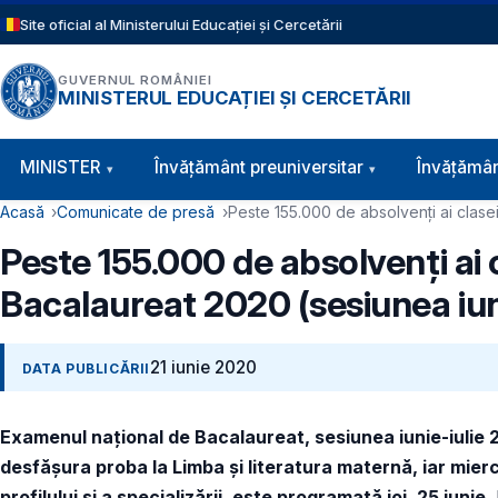
Sari la conținutul principal
Site oficial al Ministerului Educației și Cercetării
GUVERNUL ROMÂNIEI
MINISTERUL EDUCAȚIEI ȘI CERCETĂRII
Navigație principală
MINISTER
Învăţământ preuniversitar
Învățămân
Cale de navigare
Acasă
Comunicate de presă
Peste 155.000 de absolvenți ai clasei
Peste 155.000 de absolvenți ai 
Bacalaureat 2020 (sesiunea iuni
21 iunie 2020
DATA PUBLICĂRII
Examenul național de Bacalaureat, sesiunea iunie-iulie 20
desfășura proba la Limba și literatura maternă, iar miercu
profilului și a specializării, este programată joi, 25 iunie.