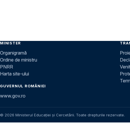
MINISTER
TRA
Organigramă
Proi
Ordine de ministru
Decla
PNRR
Venit
Harta site-ului
Prot
Terme
GUVERNUL ROMÂNIEI
www.gov.ro
© 2026 Ministerul Educației și Cercetării. Toate drepturile rezervate.