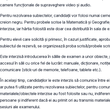
camere funcționale de supraveghere video și audio.
Pentru rezolvarea subiectelor, candidații vor folosi numai cern
creion negru. Pentru probele scrise la Matematică și Geografie,
interzise, iar hârtia folosită este doar cea distribuită în sala de
Pentru elevii care solicită și primesc, în cazuri justificate, a
subiectul de rezervă, se organizează proba scrisă/probele scri
Este interzisă introducerea în sălile de examen a unor obiecte,
accesul în săli cu orice fel de lucrări: manuale, dicționare, noti
comunicare (stick-uri de memorie, telefoane, tablete etc.).
În același timp, candidaților le este interzis să comunice între ei
ar putea fi utilizate pentru rezolvarea subiectelor, pentru comunic
materialele/obiectele interzise au fost folosite sau nu, indifere
persoane și indiferent dacă ei au primit ori au transmis materia
sesiuni ale examenului.