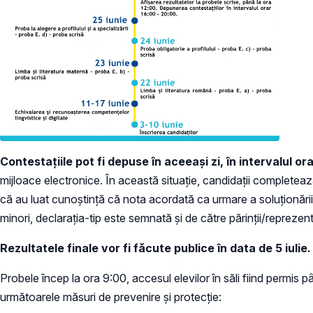
Contestațiile pot fi depuse în aceeași zi, în intervalul or
mijloace electronice. În această situație, candidații completea
că au luat cunoștință că nota acordată ca urmare a soluționării 
minori, declarația-tip este semnată și de către părinții/reprezenta
Rezultatele finale vor fi făcute publice în data de 5 iulie.
Probele încep la ora 9:00, accesul elevilor în săli fiind permis p
următoarele măsuri de prevenire și protecție: