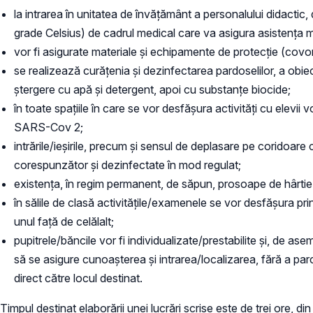
la intrarea în unitatea de învățământ a personalului didactic,
grade Celsius) de cadrul medical care va asigura asistența me
vor fi asigurate materiale și echipamente de protecție (covo
se realizează curățenia și dezinfectarea pardoselilor, a obiec
ștergere cu apă și detergent, apoi cu substanțe biocide;
în toate spațiile în care se vor desfășura activități cu elevii 
SARS-Cov 2;
intrările/ieșirile, precum și sensul de deplasare pe coridoare 
corespunzător și dezinfectate în mod regulat;
existența, în regim permanent, de săpun, prosoape de hârtie,
în sălile de clasă activitățile/examenele se vor desfășura prin 
unul față de celălalt;
pupitrele/băncile vor fi individualizate/prestabilite și, de ase
să se asigure cunoașterea și intrarea/localizarea, fără a parc
direct către locul destinat.
Timpul destinat elaborării unei lucrări scrise este de trei ore, d