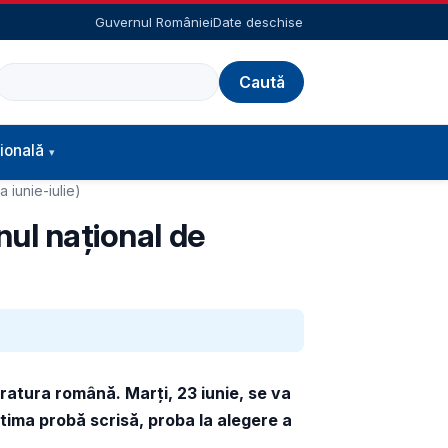
Guvernul României
Date deschise
Caută
ională
 iunie-iulie)
nul național de
teratura română.
Marți, 23 iunie, se va
Ultima probă scrisă, proba la alegere a