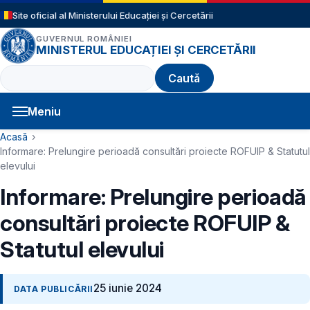
Sari la conținutul principal
Site oficial al Ministerului Educației și Cercetării
GUVERNUL ROMÂNIEI
MINISTERUL EDUCAȚIEI ȘI CERCETĂRII
Caută
Meniu
Navigație principală
Cale de navigare
Acasă
Informare: Prelungire perioadă consultări proiecte ROFUIP & Statutul
elevului
Informare: Prelungire perioadă
consultări proiecte ROFUIP &
Statutul elevului
25 iunie 2024
DATA PUBLICĂRII