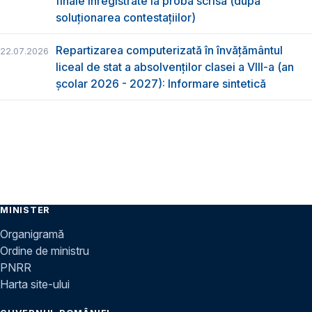
finale înregistrate la proba scrisă (după
soluționarea contestațiilor)
Repartizarea computerizată în învăţământul
22.07.2026
liceal de stat a absolvenţilor clasei a VIII-a (an
școlar 2026 - 2027): Informare sintetică
MINISTER
Organigramă
Ordine de ministru
PNRR
Harta site-ului