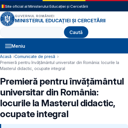
Sari la conținutul principal
Site oficial al Ministerului Educației și Cercetării
GUVERNUL ROMÂNIEI
MINISTERUL EDUCAȚIEI ȘI CERCETĂRII
Caută
Meniu
Navigație principală
Cale de navigare
Acasă
Comunicate de presă
Premieră pentru învățământul universitar din România: locurile la
Masterul didactic, ocupate integral
Premieră pentru învățământul
universitar din România:
locurile la Masterul didactic,
ocupate integral