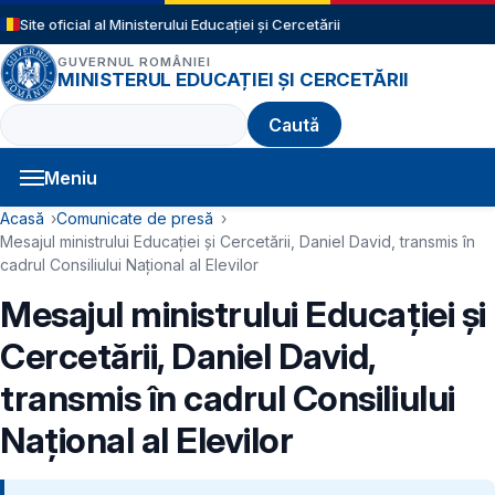
Sari la conținutul principal
Site oficial al Ministerului Educației și Cercetării
GUVERNUL ROMÂNIEI
MINISTERUL EDUCAȚIEI ȘI CERCETĂRII
Caută
Meniu
Navigație principală
Cale de navigare
Acasă
Comunicate de presă
Mesajul ministrului Educației și Cercetării, Daniel David, transmis în
cadrul Consiliului Național al Elevilor
Mesajul ministrului Educației și
Cercetării, Daniel David,
transmis în cadrul Consiliului
Național al Elevilor