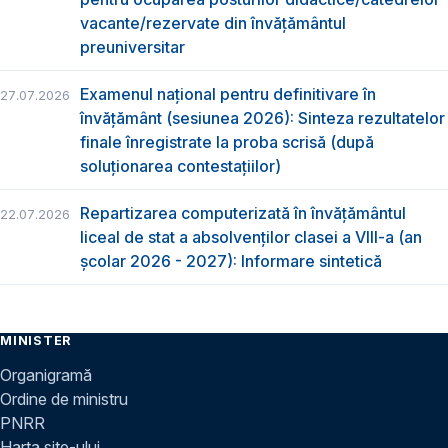
vacante/rezervate din învăţământul
preuniversitar
Examenul național pentru definitivare în
27.07.2026
învățământ (sesiunea 2026): Sinteza rezultatelor
finale înregistrate la proba scrisă (după
soluționarea contestațiilor)
Repartizarea computerizată în învăţământul
22.07.2026
liceal de stat a absolvenţilor clasei a VIII-a (an
școlar 2026 - 2027): Informare sintetică
MINISTER
Organigramă
Ordine de ministru
PNRR
Harta site-ului