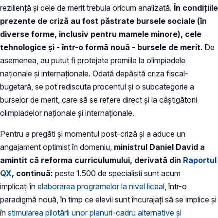
reziliență și cele de merit trebuia oricum analizată.
În condițiile
prezente de criză au fost păstrate bursele sociale (în
diverse forme, inclusiv pentru mamele minore), cele
tehnologice și - într-o formă nouă - bursele de merit
. De
asemenea, au putut fi protejate premiile la olimpiadele
naționale și internaționale. Odată depășită criza fiscal-
bugetară, se pot rediscuta procentul și o subcategorie a
burselor de merit, care să se refere direct și la câștigătorii
olimpiadelor naționale și internaționale.
Pentru a pregăti și momentul post-criză și a aduce un
angajament optimist în domeniu,
ministrul Daniel David a
amintit că reforma curriculumului, derivată din
Raportul
QX
, continuă:
peste 1.500 de specialiști sunt acum
implicați în
elaborarea programelor la nivel liceal
, într-o
paradigmă nouă, în timp ce elevii sunt încurajați să se implice și
în
stimularea pilotării unor planuri-cadru alternative și