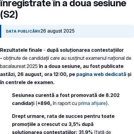
înregistrate în a doua sesiune
(S2)
26 august 2025
DATA PUBLICĂRII
Rezultatele finale
-
după soluționarea contestațiilor
-
obținute de candidații care au susținut examenul naţional de
bacalaureat 2025
în a doua sesiune, au fost publicate
astăzi, 26 august, ora 12:00, pe
pagina web dedicată
și
în centrele de examen.
Sesiunea curentă a fost promovată de 8.202
candidați
(
+896,
în raport cu
prima afișare
).
Drept urmare, rata de succes pentru toate
promoțiile a crescut cu 3,5% după
soluționarea contestațiilor: 31,9%
(față de