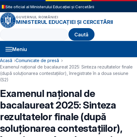
Sari la conținutul principal
Site oficial al Ministerului Educației și Cercetării
GUVERNUL ROMÂNIEI
MINISTERUL EDUCAȚIEI ȘI CERCETĂRII
Caută
Meniu
Navigație principală
Cale de navigare
Acasă
Comunicate de presă
Examenul național de bacalaureat 2025: Sinteza rezultatelor finale
(după soluționarea contestațiilor), înregistrate în a doua sesiune
(S2)
Examenul național de
bacalaureat 2025: Sinteza
rezultatelor finale (după
soluționarea contestațiilor),