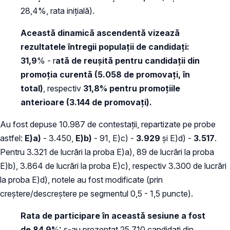
28,4%, rata inițială).
Aceast
ă dinamică ascendentă
vizează
rezultatele întregii populații de candidați:
31,9
% - r
ată de reușită pentru candidații din
promoția curentă (5.058 de promovați, în
total)
, respectiv
31,8%
pentru promoțiile
anterioare (3.144 de promovați).
Au fost depuse 10.987 de contestații, repartizate pe probe
astfel:
E)a)
- 3.450,
E)b)
- 91, E)c) -
3.929
și E)d) -
3.517
.
Pentru 3.321 de lucrări la proba E)a), 89 de lucrări la proba
E)b), 3.864 de lucrări la proba E)c), respectiv 3.300 de lucrări
la proba E)d), notele au fost modificate (prin
creștere/descreștere pe segmentul 0,5 - 1,5 puncte).
Rata de participare în această sesiune a fost
de 84,9%:
s-au prezentat 25.710 candidaţi din