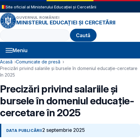
Sari la conținutul principal
Site oficial al Ministerului Educației și Cercetării
GUVERNUL ROMÂNIEI
MINISTERUL EDUCAȚIEI ȘI CERCETĂRII
Caută
Meniu
Navigație principală
Cale de navigare
Acasă
Comunicate de presă
Precizări privind salariile și bursele în domeniul educație-cercetare
în 2025
Precizări privind salariile și
bursele în domeniul educație-
cercetare în 2025
2 septembrie 2025
DATA PUBLICĂRII