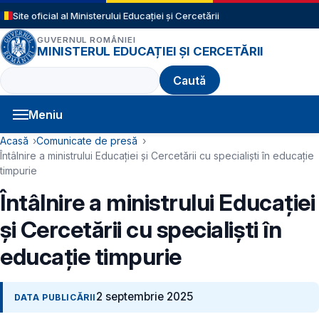
Sari la conținutul principal
Site oficial al Ministerului Educației și Cercetării
GUVERNUL ROMÂNIEI
MINISTERUL EDUCAȚIEI ȘI CERCETĂRII
Caută
Meniu
Navigație principală
Cale de navigare
Acasă
Comunicate de presă
Întâlnire a ministrului Educației și Cercetării cu specialiști în educație
timpurie
Întâlnire a ministrului Educației
și Cercetării cu specialiști în
educație timpurie
2 septembrie 2025
DATA PUBLICĂRII