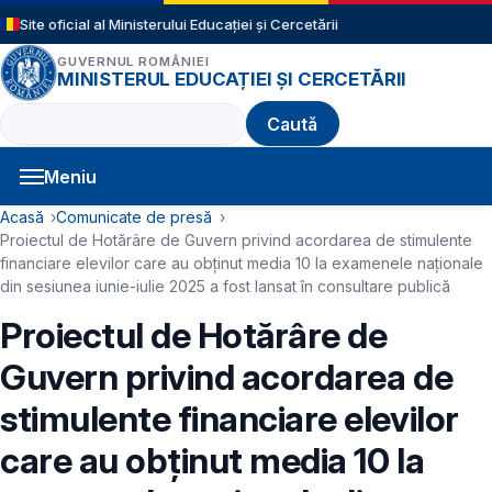
Sari la conținutul principal
Site oficial al Ministerului Educației și Cercetării
GUVERNUL ROMÂNIEI
MINISTERUL EDUCAȚIEI ȘI CERCETĂRII
Caută
Meniu
Navigație principală
Cale de navigare
Acasă
Comunicate de presă
Proiectul de Hotărâre de Guvern privind acordarea de stimulente
financiare elevilor care au obținut media 10 la examenele naționale
din sesiunea iunie-iulie 2025 a fost lansat în consultare publică
Proiectul de Hotărâre de
Guvern privind acordarea de
stimulente financiare elevilor
care au obținut media 10 la