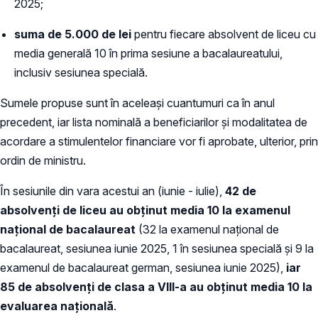
2025;
suma de 5.000 de lei
pentru fiecare absolvent de liceu cu
media generală 10 în prima sesiune a bacalaureatului,
inclusiv sesiunea specială.
Sumele propuse sunt în aceleași cuantumuri ca în anul
precedent, iar lista nominală a beneficiarilor și modalitatea de
acordare a stimulentelor financiare vor fi aprobate, ulterior, prin
ordin de ministru.
În sesiunile din vara acestui an (iunie - iulie),
42 de
absolvenți de liceu au obținut media 10 la examenul
național de bacalaureat
(32 la examenul național de
bacalaureat, sesiunea iunie 2025, 1 în sesiunea specială și 9 la
examenul de bacalaureat german, sesiunea iunie 2025),
iar
85 de absolvenți de clasa a VIII-a au obținut media 10 la
evaluarea națională
.