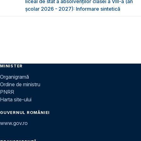
liceal de stat a absolvenţilor clasei a VIII-a (an
școlar 2026 - 2027): Informare sintetică
MINISTER
Organigramă
Ordine de ministru
PNRR
Harta site-ului
GUVERNUL ROMÂNIEI
www.gov.ro