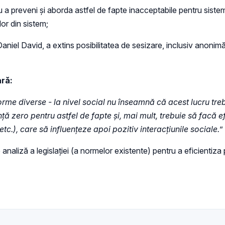
tru a preveni și aborda astfel de fapte inacceptabile pentru sist
or din sistem;
. Daniel David, a extins posibilitatea de sesizare, inclusiv anonim
ară:
orme diverse - la nivel social nu înseamnă că acest lucru treb
ță zero pentru astfel de fapte și, mai mult, trebuie să facă e
.), care să influențeze apoi pozitiv interacțiunile sociale.
”
naliză a legislației (a normelor existente) pentru a eficientiza p