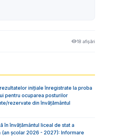
18 afișări
ezultatelor inițiale înregistrate la proba
lui pentru ocuparea posturilor
nte/rezervate din învăţământul
 în învăţământul liceal de stat a
-a (an școlar 2026 - 2027): Informare