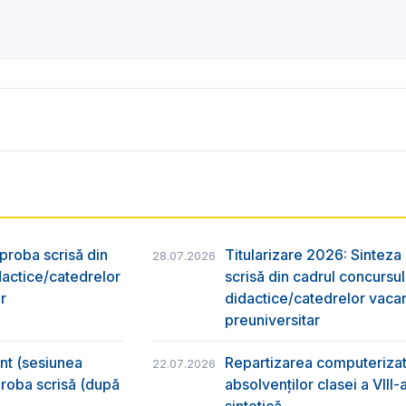
 proba scrisă din
Titularizare 2026: Sinteza r
28.07.2026
dactice/catedrelor
scrisă din cadrul concursu
r
didactice/catedrelor vaca
preuniversitar
ânt (sesiunea
Repartizarea computerizată
22.07.2026
 proba scrisă (după
absolvenţilor clasei a VIII
sintetică