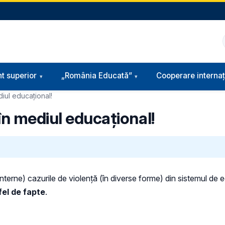
t superior
„România Educată”
Cooperare internaț
iul educațional!
în mediul educațional!
 interne) cazurile de violență (în diverse forme) din sistemul de
fel de fapte
.