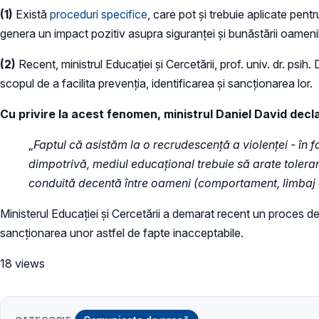
(1)
Există
proceduri specifice
, care pot și trebuie aplicate pen
genera un impact pozitiv asupra siguranței și bunăstării oamenil
(2)
Recent, ministrul Educației și Cercetării, prof. univ. dr. psih
scopul de a facilita prevenția, identificarea și sancționarea lor.
Cu privire la acest fenomen, ministrul Daniel David decl
„
Faptul că asistăm la o recrudescență a violenței - în f
dimpotrivă, mediul educațional trebuie să arate toleran
conduită decentă între oameni (comportament, limbaj etc
Ministerul Educației și Cercetării a demarat recent un proces de a
sancționarea unor astfel de fapte inacceptabile.
18 views