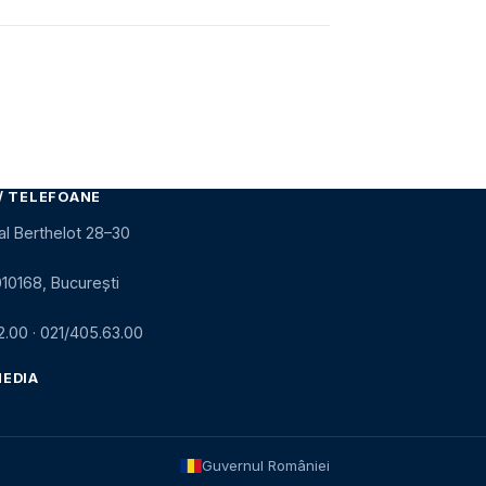
/ TELEFOANE
al Berthelot 28–30
010168, București
2.00
·
021/405.63.00
MEDIA
Guvernul României