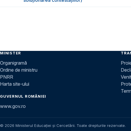
MINISTER
TRA
Organigramă
Proi
Ordine de ministru
Decla
PNRR
Venit
Harta site-ului
Prot
Terme
GUVERNUL ROMÂNIEI
www.gov.ro
© 2026 Ministerul Educației și Cercetării. Toate drepturile rezervate.