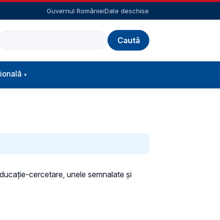
Guvernul României
Date deschise
Caută
ională
 educație-cercetare, unele semnalate și