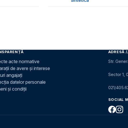
NSPARENȚĂ
ADRESĂ /
ecte acte normative
Str. Gener
rații de avere și interese
Sector 1, 
uri angajați
ecția datelor personale
021/405.6
ni și condiții
SOCIAL 