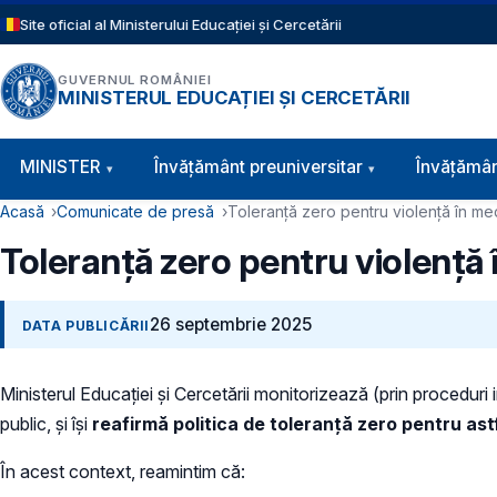
Sari la conținutul principal
Site oficial al Ministerului Educației și Cercetării
GUVERNUL ROMÂNIEI
MINISTERUL EDUCAȚIEI ȘI CERCETĂRII
Navigație principală
MINISTER
Învăţământ preuniversitar
Învățămân
Cale de navigare
Acasă
Comunicate de presă
Toleranță zero pentru violență în med
Toleranță zero pentru violență 
26 septembrie 2025
DATA PUBLICĂRII
Ministerul Educației și Cercetării monitorizează (prin proceduri
public, și își
reafirmă
politica de toleranță zero pentru ast
În acest context, reamintim că: