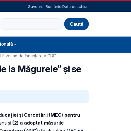
Guvernul României
Date deschise
Caută
ională
l Elvețian de Finanțare a CDI”
e la Măgurele” și se
ducației și Cercetării (MEC) pentru
tens și
(2) a adoptat măsurile
 Cercetare (ANC)
din structura MEC
să