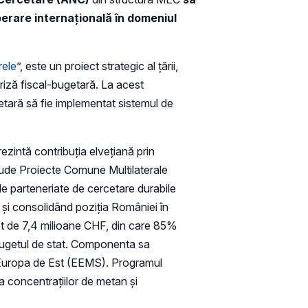
erare internațională în domeniul
rele
”, este un proiect strategic al țării,
riză fiscal-bugetară. La acest
tară să fie implementat sistemul de
zintă contribuția elvețiană prin
lude Proiecte Comune Multilaterale
e parteneriate de cercetare durabile
e și consolidând poziția României în
get de 7,4 milioane CHF, din care 85%
 bugetul de stat. Componenta sa
n Europa de Est (EEMS). Programul
a concentrațiilor de metan și