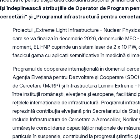
își îndeplinească atribuțiile de Operator de Program p
cercetării” și „Programul infrastructură pentru cercetar
Proiectul „Extreme Light Infrastructure - Nuclear Physics 
care se va finaliza în decembrie 2026, demersurile MEC - 
moment, ELI-NP cuprinde un sistem laser de 2 x 10 PW, c
fascicul gama cu aplicații semnificative în medicină și imag
Programul de cooperare internațională în domeniul cercet
Agenția Elvețiană pentru Dezvoltare și Cooperare (SDC),
de Cercetare (MJRP) și Infrastructura Luminii Extreme - 
între instituții românești, elvețiene și europene, facilit
rețelele internaționale de infrastructură. Programul infra
reprezintă contribuția elvețiană prin Secretariatul de S
include Infrastructura de Cercetare a Aerosolilor, Noril
urmărește consolidarea capacităților naționale de măsurar
particule în suspensie, contribuind la progresul științific și