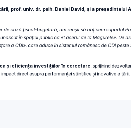
rii, prof. univ. dr. psih. Daniel David, și a președintel
or de criză fiscal-bugetară, am reușit să obținem suportul Pr
i, cunoscut în spațiul public ca «Laserul de la Măgurele». De
nțare a CDI», care aduce în sistemul românesc de CDI peste 20
 și eficiența investițiilor în cercetare
, sprijinind dezvolta
mpact direct asupra performanței științifice și inovative a țării.