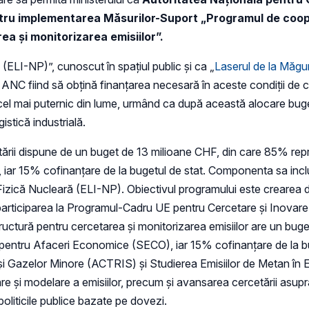
entru implementarea Măsurilor-Suport „Programul de coop
ea și monitorizarea emisiilor”.
(ELI-NP)”, cunoscut în spațiul public și ca „
Laserul de la Măgu
ANC fiind să obțină finanțarea necesară în aceste condiții de c
el mai puternic din lume, urmând ca după această alocare buge
istică industrială.
ării dispune de un buget de 13 milioane CHF, din care 85% repre
 iar 15% cofinanțare de la bugetul de stat. Componenta sa inc
Fizică Nucleară (ELI-NP). Obiectivul programului este crearea d
ând participarea la Programul-Cadru UE pentru Cercetare și Inovar
structură pentru cercetarea și monitorizarea emisiilor are un bu
tat pentru Afaceri Economice (SECO), iar 15% cofinanțare de la
or și Gazelor Minore (ACTRIS) și Studierea Emisiilor de Metan î
e și modelare a emisiilor, precum și avansarea cercetării asupr
 politicile publice bazate pe dovezi.