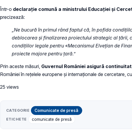
Într-o
declarație comună a ministrului Educației și Cercetă
precizează:
„Ne bucură în primul rând faptul că, în pofida condițiil
deblocarea și finalizarea proiectului strategic al țări
condițiilor legale pentru «Mecanismul Elvețian de Fina
proiecte majore pentru țară.”
Prin aceste măsuri,
Guvernul României asigură continuitatea
României în rețelele europene și internaționale de cercetare, cu i
25 views
CATEGORIE
Comunicate de presă
ETICHETE
comunicate de presă