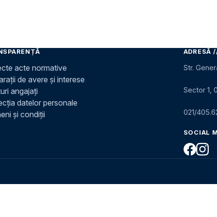
NSPARENȚĂ
ADRESĂ /
ecte acte normative
Str. Gener
rații de avere și interese
Sector 1, 
uri angajați
ecția datelor personale
021/405.6
ni și condiții
SOCIAL 