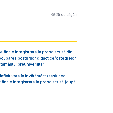
25 de afișări
e finale înregistrate la proba scrisă din
ocuparea posturilor didactice/catedrelor
ţământul preuniversitar
efinitivare în învățământ (sesiunea
 finale înregistrate la proba scrisă (după
)