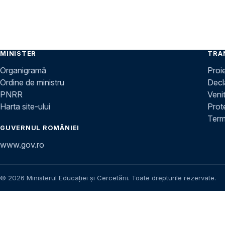
MINISTER
TRA
Organigramă
Proi
Ordine de ministru
Decla
PNRR
Venit
Harta site-ului
Prot
Terme
GUVERNUL ROMÂNIEI
www.gov.ro
© 2026 Ministerul Educației și Cercetării. Toate drepturile rezervate.