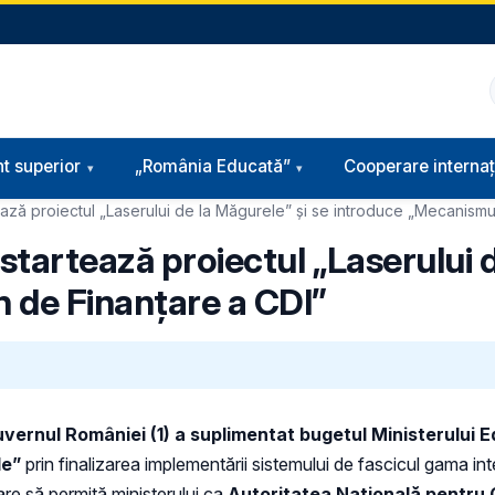
t superior
„România Educată”
Cooperare internaț
ează proiectul „Laserului de la Măgurele” și se introduce „Mecanismu
startează proiectul „Laserului d
 de Finanțare a CDI”
vernul României (1)
a suplimentat bugetul Ministerului E
le”
prin finalizarea implementării sistemului de fascicul gama in
are să permită ministerului ca
Autoritatea Națională pentru