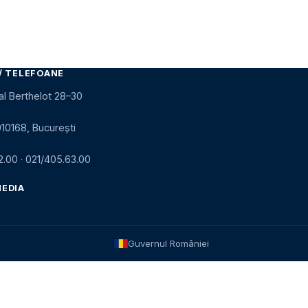
/ TELEFOANE
al Berthelot 28–30
010168, București
2.00
·
021/405.63.00
MEDIA
Guvernul României