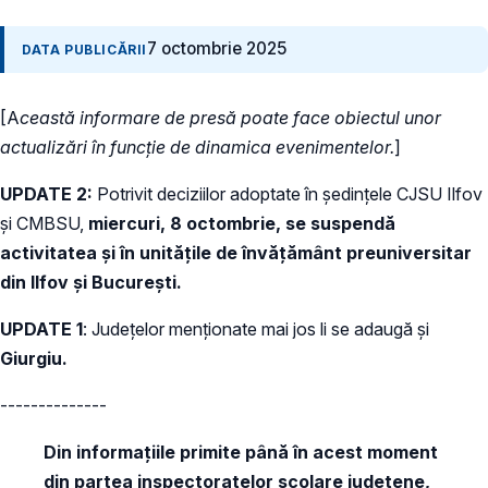
7 octombrie 2025
DATA PUBLICĂRII
[A
ceastă informare de presă poate face obiectul unor
actualizări în funcție de dinamica evenimentelor.
]
UPDATE 2:
Potrivit deciziilor adoptate în ședințele CJSU Ilfov
și CMBSU,
miercuri, 8 octombrie, se suspendă
activitatea și în unitățile de învățământ preuniversitar
din Ilfov și București.
UPDATE 1
: Județelor menționate mai jos li se adaugă și
Giurgiu.
--------------
Din informațiile primite până în acest moment
din partea inspectoratelor școlare județene,