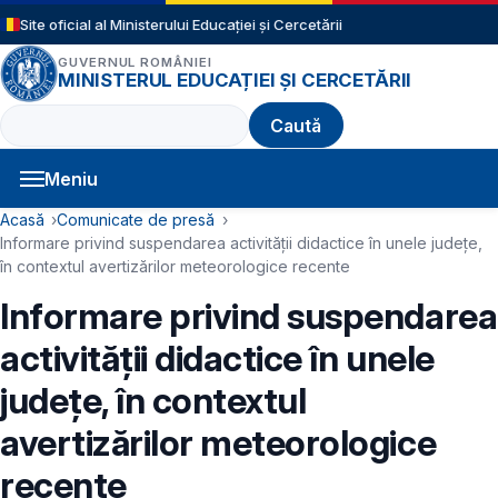
Sari la conținutul principal
Site oficial al Ministerului Educației și Cercetării
GUVERNUL ROMÂNIEI
MINISTERUL EDUCAȚIEI ȘI CERCETĂRII
Caută
Meniu
Navigație principală
Cale de navigare
Acasă
Comunicate de presă
Informare privind suspendarea activității didactice în unele județe,
în contextul avertizărilor meteorologice recente
Informare privind suspendarea
activității didactice în unele
județe, în contextul
avertizărilor meteorologice
recente