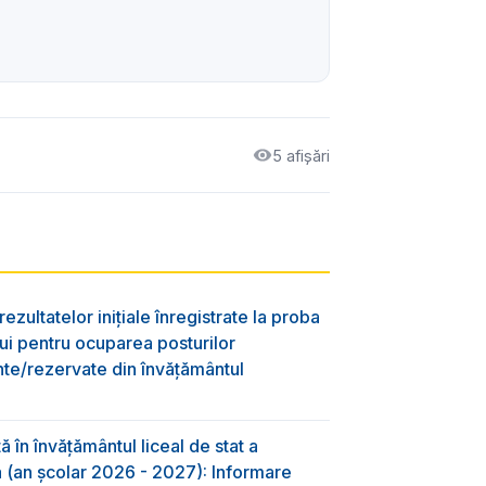
5 afișări
ezultatelor inițiale înregistrate la proba
lui pentru ocuparea posturilor
nte/rezervate din învăţământul
 în învăţământul liceal de stat a
-a (an școlar 2026 - 2027): Informare