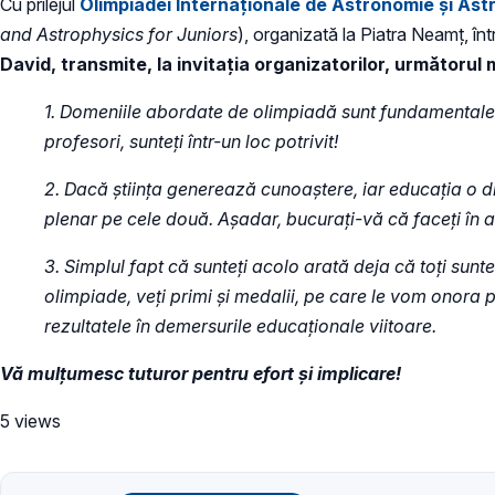
Cu prilejul
Olimpiadei Internaționale de Astronomie și Astro
and Astrophysics for Juniors
), organizată la Piatra Neamț, î
David, transmite, la invitația organizatorilor, următorul
1. Domeniile abordate de olimpiadă sunt fundamentale pent
profesori, sunteți într-un loc potrivit!
2. Dacă știința generează cunoaștere, iar educația o
plenar pe cele două. Așadar, bucurați-vă că faceți în ac
3. Simplul fapt că sunteți acolo arată deja că toți sunte
olimpiade, veți primi și medalii, pe care le vom onora pr
rezultatele în demersurile educaționale viitoare.
Vă mulțumesc tuturor pentru efort și implicare!
5 views