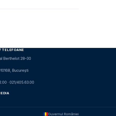
/ TELEFOANE
al Berthelot 28–30
010168, București
2.00
·
021/405.63.00
MEDIA
Guvernul României