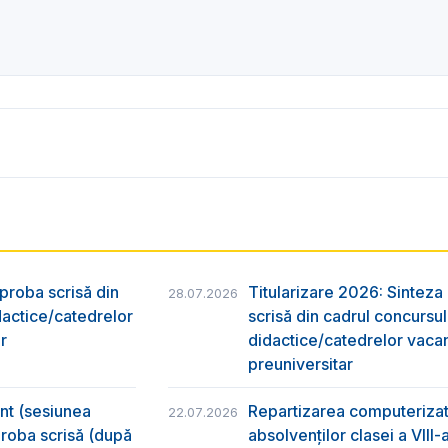
 proba scrisă din
Titularizare 2026: Sinteza r
28.07.2026
dactice/catedrelor
scrisă din cadrul concursu
r
didactice/catedrelor vaca
preuniversitar
ânt (sesiunea
Repartizarea computerizată
22.07.2026
 proba scrisă (după
absolvenţilor clasei a VIII