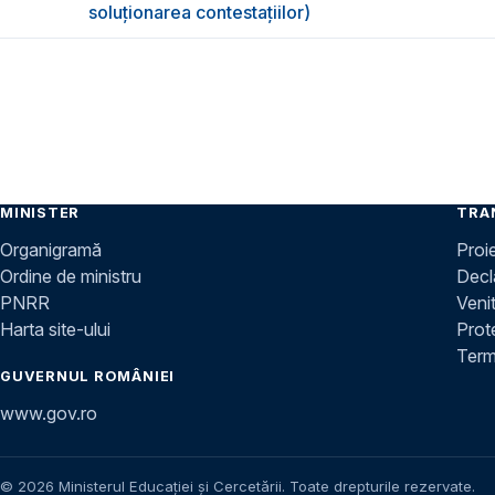
soluționarea contestațiilor)
MINISTER
TRA
Organigramă
Proi
Ordine de ministru
Decla
PNRR
Venit
Harta site-ului
Prot
Terme
GUVERNUL ROMÂNIEI
www.gov.ro
© 2026 Ministerul Educației și Cercetării. Toate drepturile rezervate.