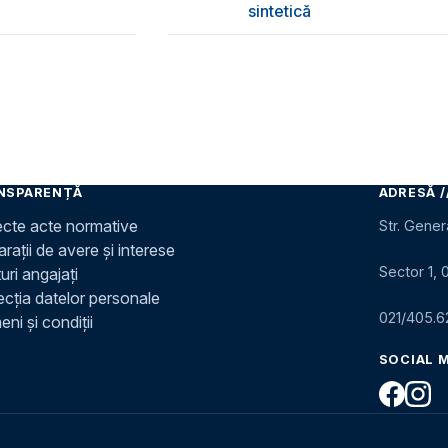
sintetică
NSPARENȚĂ
ADRESĂ /
ecte acte normative
Str. Gener
rații de avere și interese
Sector 1, 
uri angajați
ecția datelor personale
021/405.6
ni și condiții
SOCIAL 