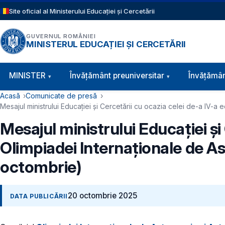
Sari la conținutul principal
Site oficial al Ministerului Educației și Cercetării
GUVERNUL ROMÂNIEI
MINISTERUL EDUCAȚIEI ȘI CERCETĂRII
Navigație principală
MINISTER
Învăţământ preuniversitar
Învățămân
Cale de navigare
Acasă
Comunicate de presă
Mesajul ministrului Educației și Cercetării cu ocazia celei de-a IV-a 
Mesajul ministrului Educației și 
Olimpiadei Internaționale de As
octombrie)
20 octombrie 2025
DATA PUBLICĂRII