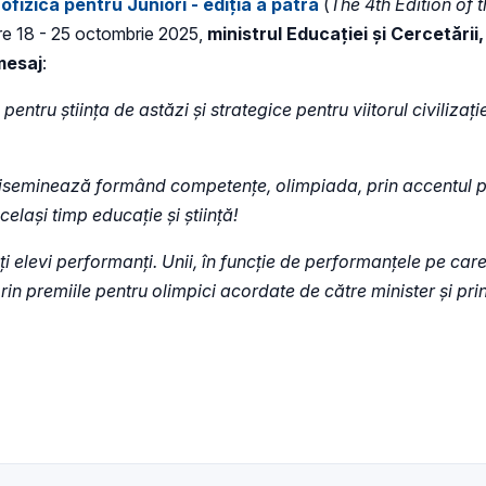
fizică pentru Juniori - ediția a patra
(
The 4th Edition of
ntre 18 - 25 octombrie 2025,
ministrul Educației și Cercetării, 
 mesaj
:
ru știința de astăzi și strategice pentru viitorul civilizației 
 diseminează formând competențe, olimpiada, prin accentul p
elași timp educație și știință!
ți elevi performanți. Unii, în funcție de performanțele pe care
in premiile pentru olimpici acordate de către minister și prin 