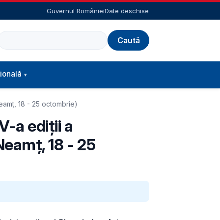
Guvernul României
Date deschise
Caută
ională
 Neamț, 18 - 25 octombrie)
V-a ediții a
Neamț, 18 - 25