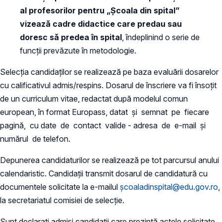
al profesorilor pentru „Şcoala din spital”
vizează cadre didactice care predau sau
doresc să predea în spital
, îndeplinind o serie de
funcții prevăzute în metodologie.
Selecţia candidaţilor se realizează pe baza evaluării dosarelor
cu calificativul admis/respins. Dosarul de înscriere va fi însoțit
de un curriculum vitae, redactat după modelul comun
european, în format Europass, datat și semnat pe fiecare
pagină, cu date de contact valide - adresa de e-mail și
numărul de telefon.
Depunerea candidaturilor se realizează pe tot parcursul anului
calendaristic. Candidații transmit dosarul de candidatură cu
documentele solicitate la e-mailul
școaladinspital@edu.gov.ro
,
la secretariatul comisiei de selecție.
Sunt declarați admiși candidații care prezintă actele solicitate