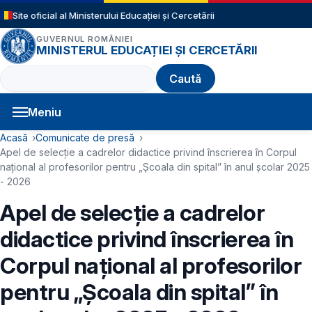
Sari la conținutul principal
Site oficial al Ministerului Educației și Cercetării
GUVERNUL ROMÂNIEI
MINISTERUL EDUCAȚIEI ȘI CERCETĂRII
Caută
Meniu
Navigație principală
Cale de navigare
Acasă
Comunicate de presă
Apel de selecție a cadrelor didactice privind înscrierea în Corpul
național al profesorilor pentru „Școala din spital” în anul școlar 2025
- 2026
Apel de selecție a cadrelor
didactice privind înscrierea în
Corpul național al profesorilor
pentru „Școala din spital” în