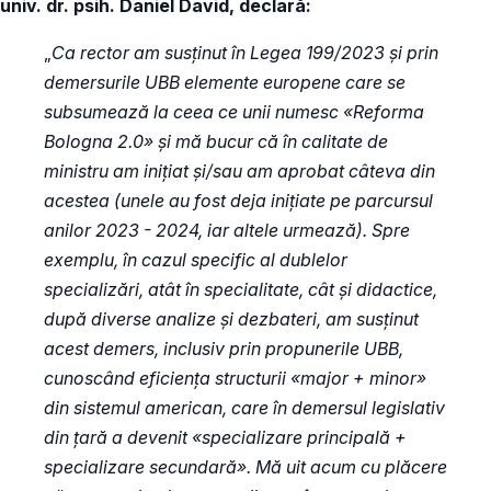
univ. dr. psih. Daniel David, declară:
„
Ca rector am susținut în Legea 199/2023 și prin
demersurile UBB elemente europene care se
subsumează la ceea ce unii numesc «Reforma
Bologna 2.0» și mă bucur că în calitate de
ministru am inițiat și/sau am aprobat câteva din
acestea (unele au fost deja inițiate pe parcursul
anilor 2023 - 2024, iar altele urmează). Spre
exemplu, în cazul specific al dublelor
specializări, atât în specialitate, cât și didactice,
după diverse analize și dezbateri, am susținut
acest demers, inclusiv prin propunerile UBB,
cunoscând eficiența structurii «major + minor»
din sistemul american, care în demersul legislativ
din țară a devenit «specializare principală +
specializare secundară». Mă uit acum cu plăcere