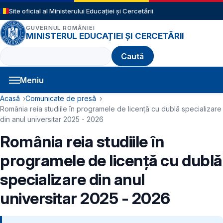
Sari la conținutul principal
Site oficial al Ministerului Educației și Cercetării
GUVERNUL ROMÂNIEI
MINISTERUL EDUCAȚIEI ȘI CERCETĂRII
Caută
Meniu
Navigație principală
Cale de navigare
Acasă
Comunicate de presă
România reia studiile în programele de licență cu dublă specializare
din anul universitar 2025 - 2026
România reia studiile în
programele de licență cu dublă
specializare din anul
universitar 2025 - 2026