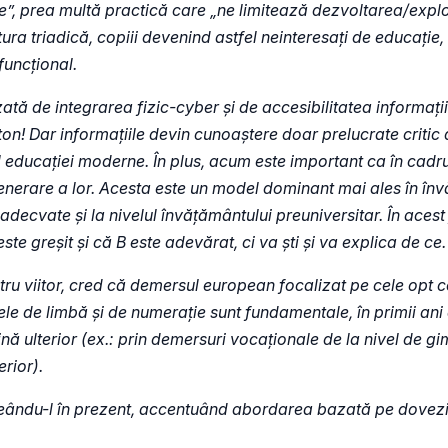
e”, prea multă practică care „ne limitează dezvoltarea/expl
a triadică, copiii devenind astfel neinteresați de educație, 
funcțional.
zată de integrarea fizic-cyber și de accesibilitatea informații
 buton! Dar informațiile devin cunoaștere doar prelucrate cri
 educației moderne. În plus, acum este important ca în cadr
generare a lor. Acesta este un model dominant mai ales în în
 adecvate și la nivelul învățământului preuniversitar. În aces
e greșit și că B este adevărat, ci va ști și va explica de ce.
ntru viitor, cred că demersul european focalizat pe cele opt
ele de limbă și de numerație sunt fundamentale, în primii ani
 ulterior (ex.: prin demersuri vocaționale de la nivel de gim
erior).
creându-l în prezent, accentuând abordarea bazată pe dovezi,