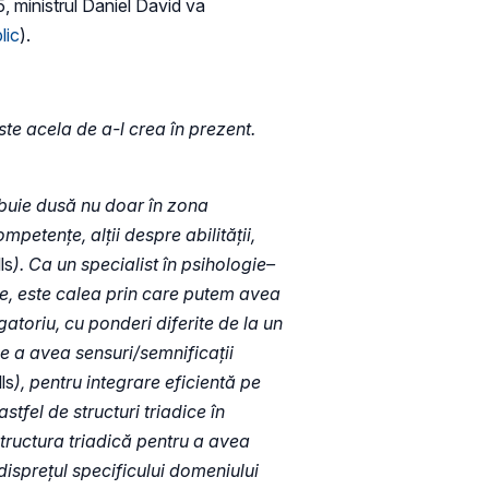
, ministrul Daniel David va
lic
).
ste acela de a-l crea în prezent.
buie dusă nu doar în zona
mpetențe, alții despre abilității,
ls
). Ca un specialist în psihologie–
are, este calea prin care putem avea
atoriu, cu ponderi diferite de la un
de a avea sensuri/semnificații
ls
), pentru integrare eficientă pe
stfel de structuri triadice în
structura triadică pentru a avea
disprețul specificului domeniului