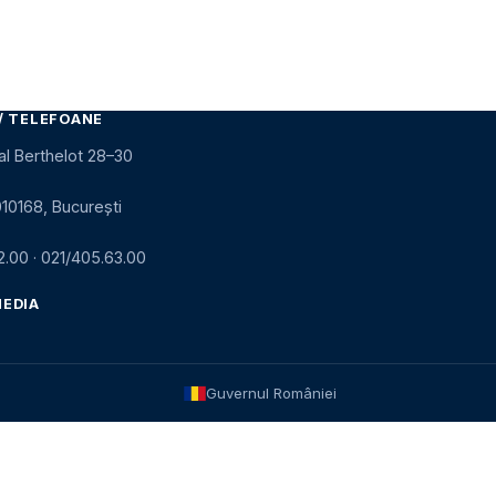
/ TELEFOANE
al Berthelot 28–30
010168, București
2.00
·
021/405.63.00
MEDIA
Guvernul României