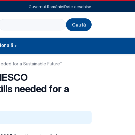
Guvernul României
Date deschise
Caută
ională
needed for a Sustainable Future"
 UNESCO
lls needed for a