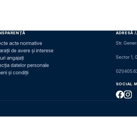
NSPARENȚĂ
ADRESĂ /
ecte acte normative
Str. Gener
rații de avere și interese
Sector 1, 
uri angajați
ecția datelor personale
021/405.6
ni și condiții
SOCIAL 