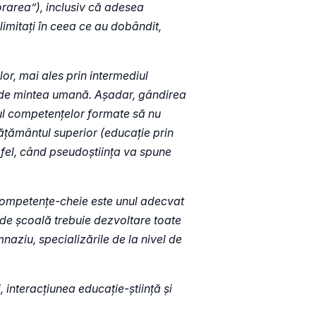
orarea”), inclusiv că adesea
limitați în ceea ce au dobândit,
lor, mai ales prin intermediul
tic de mintea umană. Așadar, gândirea
ul competențelor formate să nu
vățământul superior (educație prin
t fel, când pseudoștiința va spune
 competențe-cheie este unul adecvat
 de școală trebuie dezvoltare toate
naziu, specializările de la nivel de
 interacțiunea educație-știință și