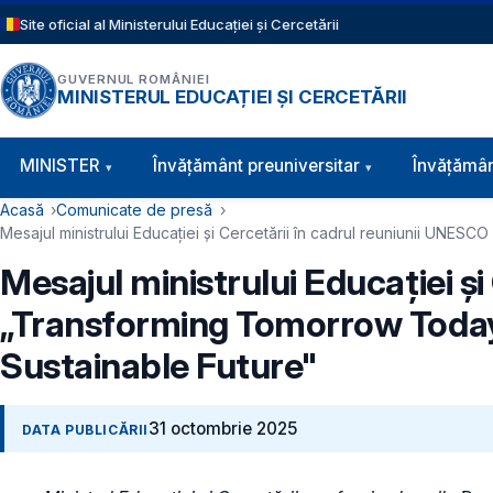
Sari la conținutul principal
Site oficial al Ministerului Educației și Cercetării
GUVERNUL ROMÂNIEI
MINISTERUL EDUCAȚIEI ȘI CERCETĂRII
Navigație principală
MINISTER
Învăţământ preuniversitar
Învățămân
Cale de navigare
Acasă
Comunicate de presă
Mesajul ministrului Educației și Cercetării în cadrul reuniunii UNES
Mesajul ministrului Educației ș
„Transforming Tomorrow Today: 
Sustainable Future"
31 octombrie 2025
DATA PUBLICĂRII