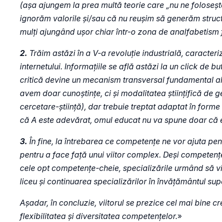
(așa ajungem la prea multă teorie care „nu ne foloseșt
ignorăm valorile și/sau că nu reușim să generăm structur
mulți ajungând ușor chiar într-o zona de analfabetism 
2.
Trăim astăzi în a V-a revoluție industrială, caracteri
internetului. Informațiile se află astăzi la un click de
critică devine un mecanism transversal fundamental al
avem doar cunoștințe, ci și modalitatea științifică de 
cercetare-știință), dar trebuie treptat adaptat în forme
că A este adevărat, omul educat nu va spune doar că est
3.
În fine, la întrebarea ce competențe ne vor ajuta pe
pentru a face față unui viitor complex. Deși competenț
cele opt competențe-cheie, specializările urmând să vină
liceu și continuarea specializărilor în învățământul sup
Așadar, în concluzie, viitorul se prezice cel mai bine 
flexibilitatea și diversitatea competențelor.
»