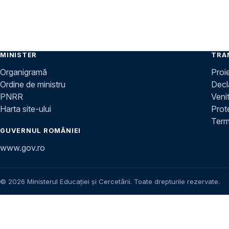
MINISTER
TRA
Organigramă
Proi
Ordine de ministru
Decla
PNRR
Venit
Harta site-ului
Prot
Terme
GUVERNUL ROMÂNIEI
www.gov.ro
© 2026 Ministerul Educației și Cercetării. Toate drepturile rezervate.