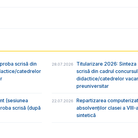
 proba scrisă din
Titularizare 2026: Sinteza r
28.07.2026
dactice/catedrelor
scrisă din cadrul concursu
r
didactice/catedrelor vaca
preuniversitar
ânt (sesiunea
Repartizarea computerizată
22.07.2026
 proba scrisă (după
absolvenţilor clasei a VIII
sintetică