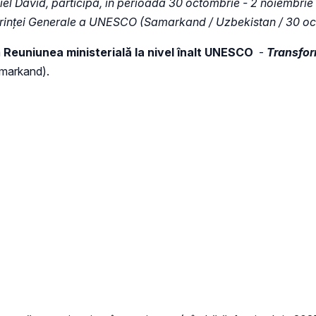
Daniel David, participă, în perioada 30 octombrie - 2 noiembrie 
erinței Generale a UNESCO (Samarkand / Uzbekistan / 30 oc
a
Reuniunea ministerială la nivel înalt UNESCO
-
Transfor
markand).