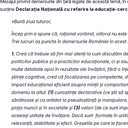
Mesajul privind demersurile din țară legate de această temă, în 
susține
Declarația Națională cu referire la educație-cer
«Bună ziua tuturor,
Încep prin a spune că, rațional vorbind, viitorul nu est
Trei lucruri aș puncta în demersurile României în acest s
1.
Cred că trebuie să fim mai atenți la cum discutăm d
politicilor publice și a practicilor educaționale, ci și 
multe detaliate apoi în rezultate ale învățării, fără o înț
științe cognitive, cred că focalizarea pe competente, de
impact educațional eficient asupra minții și comportame
domeniu la altul:
(1)
cunoștințe declarative (ce știi să 
sănătoase și ca antidot la pseudoștiință și manipulare,
piața muncii și în societate și
(3)
valori (de ce sunt imp
aceeași unitate de învățare. Dacă sunt formate în unităț
relevanță, stabilitate și efect. Greșelile pe care le f