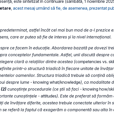
esență, este sintetizat în continuare (sâmbătă, 1 noiembrie 2025
cetare
,
acest mesaj urmând să fie, de asemenea, prezentat pub
e predeterminat, astfel încât cel mai bun mod de a-l prezice e
ens, care ar putea să fie de interes și la nivel internațional.
espre ce facem în educație. Abordarea bazată pe dovezi tre
asupra conceptelor fundamentale. Astfel, unii discută despre co
elegere clară a relațiilor dintre acestea (
competencies vs. skil
finite printr-o structură triadică în fiecare unitate de învăț
ntelor oamenilor. Structura triadică trebuie să conțină oblig
spui despre lume -
knowing what/knowledge
), ca modalitate 
(2)
cunoștințe procedurale (ce știi să faci -
knowing how/skil
ortante cunoștințele -
attitudes
). Este de preferat să formăm a
i de învățare diferite, acestea trebuie conectate ulterior în 
acem se referă la faptul că exagerăm o componentă sau alta în 