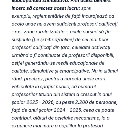
educațională stimulativă. Prin acest demers
încerc să corectez acest lucru:
spre
exemplu, reglementările de față încurajează ca
acolo unde nu avem suficienți profesori calificați
- ex.: zone rurale izolate -, unele cursuri să fie
susținute (fie și hibrid/online) de cei mai buni
profesori calificați din țară, celelalte activități
urmând a fi continuate de profesorii disponibili,
astfel generându-se medii educaționale de
calitate, stimulative și emancipative. Nu în ultimul
rând, precizez, pentru a corecta unele erori
vehiculate în spațiul public, că numărul
profesorilor titulari din sistem a crescut în anul
școlar 2025 - 2026, cu peste 2.200 de persoane,
față de anul școlar 2024 - 2025, ceea ce poate
contribui, alături de celelalte mecanisme, la o
expunere mai mare a copiiilor la profesori