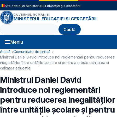
Sari la conținutul principal
Site oficial al Ministerului Educației și Cercetării
GUVERNUL ROMÂNIEI
MINISTERUL EDUCAȚIEI ȘI CERCETĂRII
Caută
Meniu
Navigație principală
Cale de navigare
Acasă
Comunicate de presă
Ministrul Daniel David introduce noi reglementări pentru reducerea
inegalităților între unitățile școlare și pentru a crește echitatea și
calitatea educației
Ministrul Daniel David
introduce noi reglementări
pentru reducerea inegalităților
între unitățile școlare și pentru