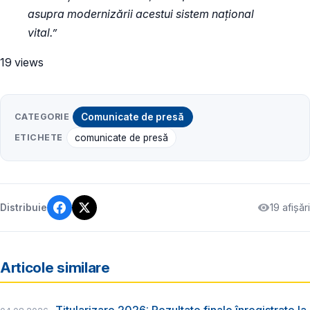
asupra modernizării acestui sistem național
vital.”
19 views
CATEGORIE
Comunicate de presă
ETICHETE
comunicate de presă
19 afișări
Distribuie
Articole similare
Titularizare 2026: Rezultate finale înregistrate la