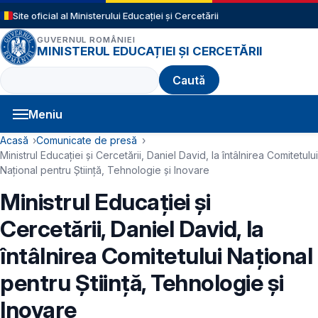
Sari la conținutul principal
Site oficial al Ministerului Educației și Cercetării
GUVERNUL ROMÂNIEI
MINISTERUL EDUCAȚIEI ȘI CERCETĂRII
Caută
Meniu
Navigație principală
Cale de navigare
Acasă
Comunicate de presă
Ministrul Educației și Cercetării, Daniel David, la întâlnirea Comitetului
Național pentru Știință, Tehnologie și Inovare
Ministrul Educației și
Cercetării, Daniel David, la
întâlnirea Comitetului Național
pentru Știință, Tehnologie și
Inovare