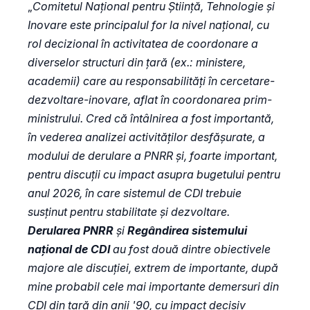
„
Comitetul Național pentru Știință, Tehnologie și
Inovare este principalul for la nivel național, cu
rol decizional în activitatea de coordonare a
diverselor structuri din țară (ex.: ministere,
academii) care au responsabilități în cercetare-
dezvoltare-inovare, aflat în coordonarea prim-
ministrului. Cred că întâlnirea a fost importantă,
în vederea analizei activităților desfășurate, a
modului de derulare a PNRR și, foarte important,
pentru discuții cu impact asupra bugetului pentru
anul 2026, în care sistemul de CDI trebuie
susținut pentru stabilitate și dezvoltare.
Derularea PNRR
și
Regândirea sistemului
național de CDI
au fost două dintre obiectivele
majore ale discuției, extrem de importante, după
mine probabil cele mai importante demersuri din
CDI din țară din anii '90, cu impact decisiv