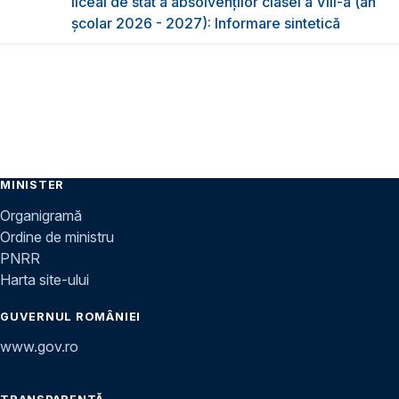
liceal de stat a absolvenţilor clasei a VIII-a (an
școlar 2026 - 2027): Informare sintetică
MINISTER
Organigramă
Ordine de ministru
PNRR
Harta site-ului
GUVERNUL ROMÂNIEI
www.gov.ro