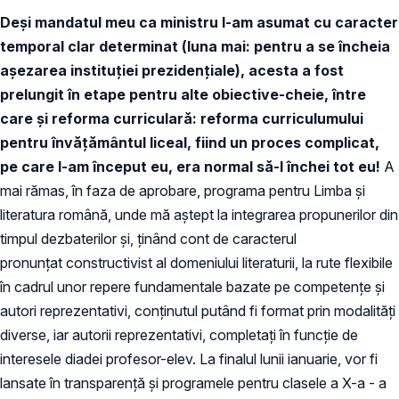
Deși mandatul meu ca ministru l-am asumat cu caracter
temporal clar determinat (luna mai: pentru a se încheia
așezarea instituției prezidențiale), acesta a fost
prelungit în etape pentru alte obiective-cheie, între
care și reforma curriculară: reforma curriculumului
pentru învățământul liceal, fiind un proces complicat,
pe care l-am început eu, era normal să-l închei tot eu!
A
mai rămas, în faza de aprobare, programa pentru Limba și
literatura română, unde mă aștept la integrarea propunerilor din
timpul dezbaterilor și, ținând cont de caracterul
pronunțat constructivist al domeniului literaturii, la rute flexibile
în cadrul unor repere fundamentale bazate pe competențe și
autori reprezentativi, conținutul putând fi format prin modalități
diverse, iar autorii reprezentativi, completați în funcție de
interesele diadei profesor-elev. La finalul lunii ianuarie, vor fi
lansate în transparență și programele pentru clasele a X-a - a