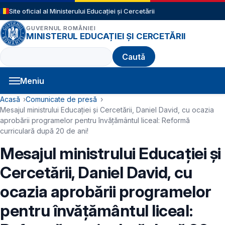
Sari la conținutul principal
Site oficial al Ministerului Educației și Cercetării
GUVERNUL ROMÂNIEI
MINISTERUL EDUCAȚIEI ȘI CERCETĂRII
Caută
Meniu
Navigație principală
Cale de navigare
Acasă
Comunicate de presă
Mesajul ministrului Educației și Cercetării, Daniel David, cu ocazia
aprobării programelor pentru învățământul liceal: Reformă
curriculară după 20 de ani!
Mesajul ministrului Educației și
Cercetării, Daniel David, cu
ocazia aprobării programelor
pentru învățământul liceal: