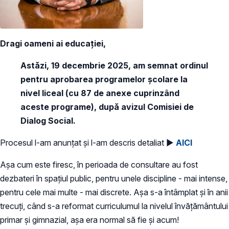
Dragi oameni ai educației,
Astăzi, 19 decembrie 2025, am semnat ordinul
pentru aprobarea programelor școlare la
nivel liceal (cu 87 de anexe cuprinzând
aceste programe), după avizul Comisiei de
Dialog Social.
Procesul l-am anunțat și l-am descris detaliat ►
AICI
Așa cum este firesc, în perioada de consultare au fost
dezbateri în spațiul public, pentru unele discipline - mai intense,
pentru cele mai multe - mai discrete. Așa s-a întâmplat și în anii
trecuți, când s-a reformat curriculumul la nivelul învățământului
primar și gimnazial, așa era normal să fie și acum!