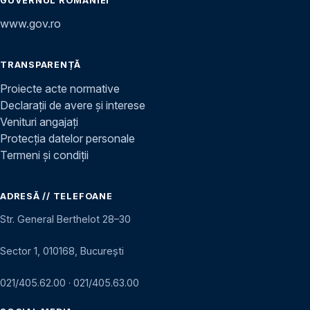
GUVERNUL ROMÂNIEI
www.gov.ro
TRANSPARENȚĂ
Proiecte acte normative
Declarații de avere și interese
Venituri angajați
Protecția datelor personale
Termeni și condiții
ADRESĂ // TELEFOANE
Str. General Berthelot 28–30
Sector 1, 010168, București
021/405.62.00
·
021/405.63.00