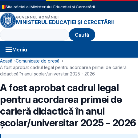
Sari la conținutul principal
Site oficial al Ministerului Educației și Cercetării
GUVERNUL ROMÂNIEI
MINISTERUL EDUCAȚIEI ȘI CERCETĂRII
Caută
Meniu
Navigație principală
Cale de navigare
Acasă
Comunicate de presă
A fost aprobat cadrul legal pentru acordarea primei de carieră
didactică în anul școlar/universitar 2025 - 2026
A fost aprobat cadrul legal
pentru acordarea primei de
carieră didactică în anul
școlar/universitar 2025 - 2026