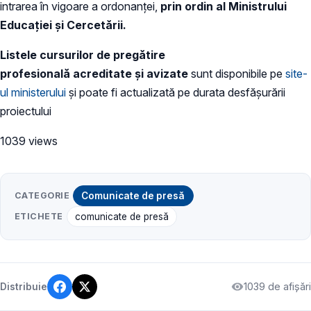
intrarea în vigoare a ordonanței,
prin ordin al Ministrului
Educației și Cercetării.
Listele cursurilor de pregătire
profesională
acreditate
și avizate
sunt disponibile pe
site-
ul ministerului
și poate fi actualizată pe durata desfășurării
proiectului
1039 views
CATEGORIE
Comunicate de presă
ETICHETE
comunicate de presă
1039 de afișări
Distribuie