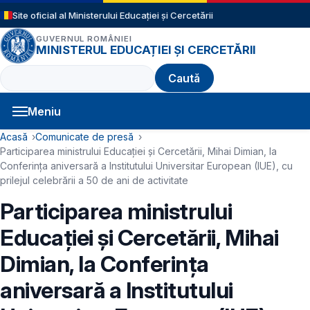
Sari la conținutul principal
Site oficial al Ministerului Educației și Cercetării
GUVERNUL ROMÂNIEI
MINISTERUL EDUCAȚIEI ȘI CERCETĂRII
Caută
Meniu
Navigație principală
Cale de navigare
Acasă
Comunicate de presă
Participarea ministrului Educației și Cercetării, Mihai Dimian, la
Conferința aniversară a Institutului Universitar European (IUE), cu
prilejul celebrării a 50 de ani de activitate
Participarea ministrului
Educației și Cercetării, Mihai
Dimian, la Conferința
aniversară a Institutului