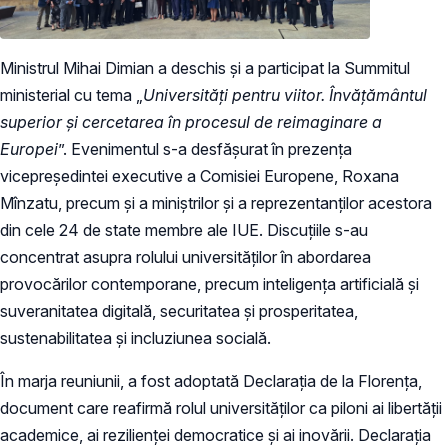
Ministrul Mihai Dimian a deschis și a participat la Summitul
ministerial cu tema „
Universități pentru viitor. Învățământul
superior și cercetarea în procesul de reimaginare a
Europei
”. Evenimentul s-a desfășurat în prezența
vicepreședintei executive a Comisiei Europene, Roxana
Mînzatu, precum și a miniștrilor și a reprezentanților acestora
din cele 24 de state membre ale IUE. Discuțiile s-au
concentrat asupra rolului universităților în abordarea
provocărilor contemporane, precum inteligența artificială și
suveranitatea digitală, securitatea și prosperitatea,
sustenabilitatea și incluziunea socială.
În marja reuniunii, a fost adoptată Declarația de la Florența,
document care reafirmă rolul universităților ca piloni ai libertății
academice, ai rezilienței democratice și ai inovării. Declarația