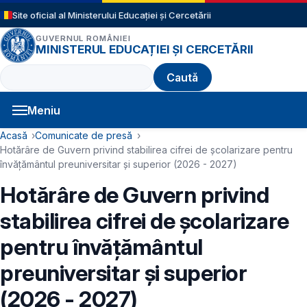
Sari la conținutul principal
Site oficial al Ministerului Educației și Cercetării
GUVERNUL ROMÂNIEI
MINISTERUL EDUCAȚIEI ȘI CERCETĂRII
Caută
Meniu
Navigație principală
Cale de navigare
Acasă
Comunicate de presă
Hotărâre de Guvern privind stabilirea cifrei de școlarizare pentru
învățământul preuniversitar și superior (2026 - 2027)
Hotărâre de Guvern privind
stabilirea cifrei de școlarizare
pentru învățământul
preuniversitar și superior
(2026 - 2027)