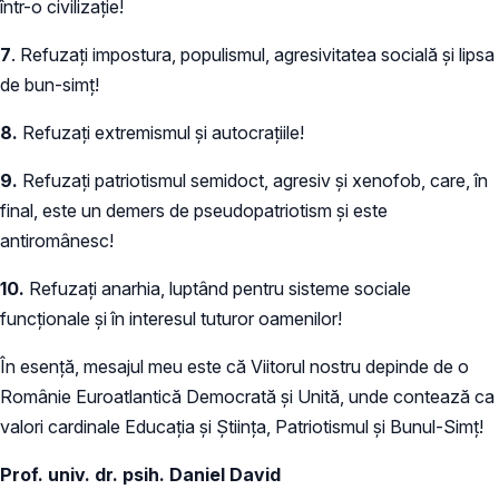
într-o civilizație!
7
. Refuzați impostura, populismul, agresivitatea socială și lipsa
de bun-simț!
8.
Refuzați extremismul și autocrațiile!
9.
Refuzați patriotismul semidoct, agresiv și xenofob, care, în
final, este un demers de pseudopatriotism și este
antiromânesc!
10.
Refuzați anarhia, luptând pentru sisteme sociale
funcționale și în interesul tuturor oamenilor!
În esență, mesajul meu este că Viitorul nostru depinde de o
Românie Euroatlantică Democrată și Unită, unde contează ca
valori cardinale Educația și Știința, Patriotismul și Bunul-Simț!
Prof. univ. dr. psih. Daniel David