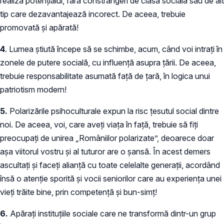
realiza potențialul, fără constrângeri de clasă socială sau de alt
tip care dezavantajează incorect. De aceea, trebuie
promovată și apărată!
4
. Lumea știută începe să se schimbe, acum, când voi intrați în
zonele de putere socială, cu influență asupra țării. De aceea,
trebuie responsabilitate asumată față de țară, în logica unui
patriotism modern!
5.
Polarizările psihoculturale expun la risc țesutul social dintre
noi. De aceea, voi, care aveți viața în față, trebuie să fiți
preocupați de unirea „Româniilor polarizate”, deoarece doar
așa viitorul vostru și al tuturor are o șansă. În acest demers
ascultați și faceți alianță cu toate celelalte generații, acordând
însă o atenție sporită și vocii seniorilor care au experiența unei
vieți trăite bine, prin competență și bun-simț!
6.
Apărați instituțiile sociale care ne transformă dintr-un grup