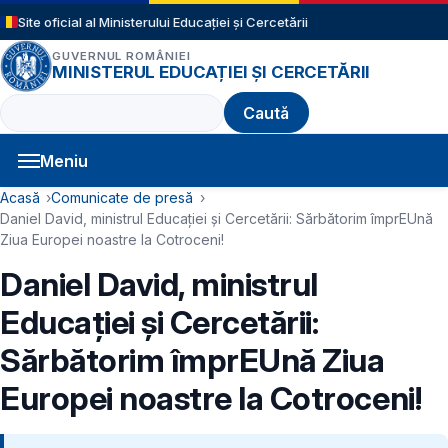
Sari la conținutul principal
Site oficial al Ministerului Educației și Cercetării
GUVERNUL ROMÂNIEI
MINISTERUL EDUCAȚIEI ȘI CERCETĂRII
Caută
Meniu
Navigație principală
Cale de navigare
Acasă
Comunicate de presă
Daniel David, ministrul Educației și Cercetării: Sărbătorim împrEUnă
Ziua Europei noastre la Cotroceni!
Daniel David, ministrul
Educației și Cercetării:
Sărbătorim împrEUnă Ziua
Europei noastre la Cotroceni!