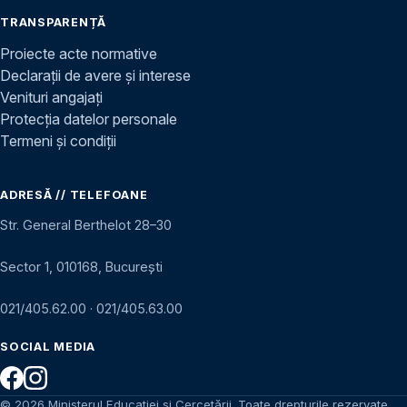
TRANSPARENȚĂ
Proiecte acte normative
Declarații de avere și interese
Venituri angajați
Protecția datelor personale
Termeni și condiții
ADRESĂ // TELEFOANE
Str. General Berthelot 28–30
Sector 1, 010168, București
021/405.62.00
·
021/405.63.00
SOCIAL MEDIA
© 2026 Ministerul Educației și Cercetării. Toate drepturile rezervate.