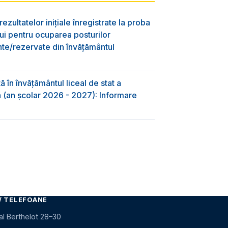
ezultatelor inițiale înregistrate la proba
lui pentru ocuparea posturilor
nte/rezervate din învăţământul
 în învăţământul liceal de stat a
-a (an școlar 2026 - 2027): Informare
/ TELEFOANE
al Berthelot 28–30