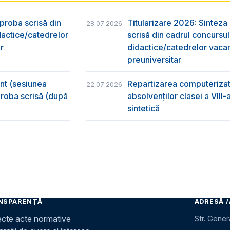
 proba scrisă din
Titularizare 2026: Sinteza r
28.07.2026
dactice/catedrelor
scrisă din cadrul concursu
r
didactice/catedrelor vaca
preuniversitar
ânt (sesiunea
Repartizarea computerizată
22.07.2026
 proba scrisă (după
absolvenţilor clasei a VIII
sintetică
NSPARENȚĂ
ADRESĂ /
ecte acte normative
Str. Gener