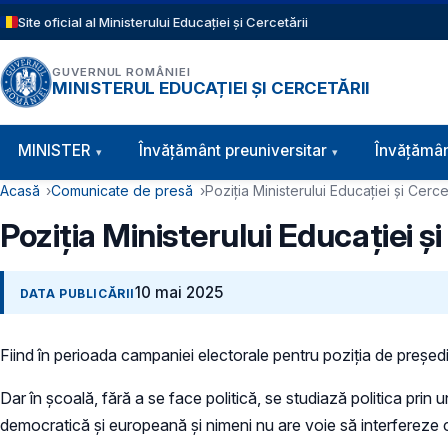
Sari la conținutul principal
Site oficial al Ministerului Educației și Cercetării
GUVERNUL ROMÂNIEI
MINISTERUL EDUCAȚIEI ȘI CERCETĂRII
Navigație principală
MINISTER
Învăţământ preuniversitar
Învățămân
Cale de navigare
Acasă
Comunicate de presă
Poziția Ministerului Educației și Cercet
Poziția Ministerului Educației și 
10 mai 2025
DATA PUBLICĂRII
Fiind în perioada campaniei electorale pentru poziția de președin
Dar în școală, fără a se face politică, se studiază politica prin u
democratică și europeană și nimeni nu are voie să interfereze