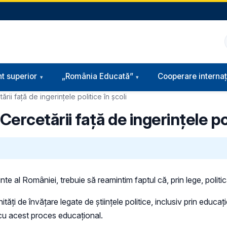
t superior
„România Educată”
Cooperare internaț
ării față de ingerințele politice în școli
Cercetării față de ingerințele pol
te al României, trebuie să reamintim faptul că, prin lege, politic
nități de învățare legate de științele politice, inclusiv prin educa
 cu acest proces educațional.