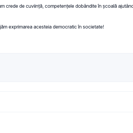
a cum crede de cuviință, competențele dobândite în școală ajutâ
urajăm exprimarea acesteia democratic în societate!