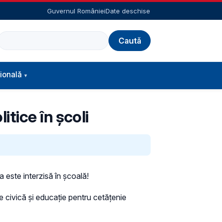
Guvernul României
Date deschise
Caută
ională
itice în școli
a este interzisă în școală!
ție civică și educație pentru cetățenie