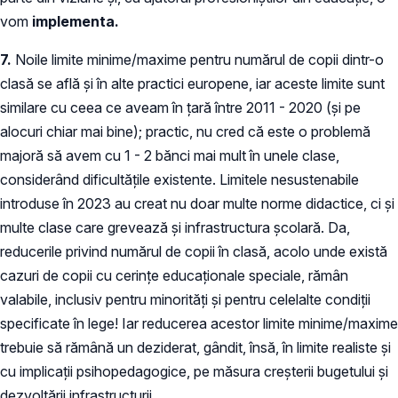
vom
implementa.
7.
Noile limite minime/maxime pentru numărul de copii dintr-o
clasă se află și în alte practici europene, iar aceste limite sunt
similare cu ceea ce aveam în țară între 2011 - 2020 (și pe
alocuri chiar mai bine); practic, nu cred că este o problemă
majoră să avem cu 1 - 2 bănci mai mult în unele clase,
considerând dificultățile existente. Limitele nesustenabile
introduse în 2023 au creat nu doar multe norme didactice, ci și
multe clase care grevează și infrastructura școlară. Da,
reducerile privind numărul de copii în clasă, acolo unde există
cazuri de copii cu cerințe educaționale speciale, rămân
valabile, inclusiv pentru minorități și pentru celelalte condiții
specificate în lege! Iar reducerea acestor limite minime/maxime
trebuie să rămână un deziderat, gândit, însă, în limite realiste și
cu implicații psihopedagogice, pe măsura creșterii bugetului și
dezvoltării infrastructurii.