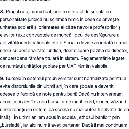
8.
Pragul nou, mai ridicat, pentru statutul de școală cu
personalitate juridică nu schimbă nimic în ceea ce privește
unitatea școlară și orientarea ei către nevoile profesorilor și
elevilor (ex.: contractele de muncă, locul de desfășurare a
activităților educaționale etc.). Școala devine arondată formal
uneia cu personalitate juridică, doar dispare poziția de director,
dar persoana rămâne titulară în sistem. Reglementările legate
de numărul unităților școlare per UAT rămân valabile.
9.
Bursele în sistemul preuniversitar sunt normalizate pentru a
evita distorsiunile din ultimii ani, în care școala a devenit
adesea o fabrică de note pentru bani! Dacă nu interveneam
acum, mai ales în zona burselor de merit, cred, sincer, văzând
unele reacții din sistem, că școala nu mai putea fi salvată de ea
însăși. În ultimii ani am adus în școală „ethosul banilor” prin
„bursiadă”, iar aici nu mă aveți partener. Dacă îl mai continuam