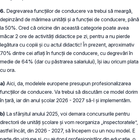
6.
Degrevarea funcțiilor de conducere va trebui să meargă,
depinzând de mărimea unității și a funcției de conducere, până
la 50%. Cred că oricine din această categorie poate avea
măcar 2 ore de activități didactice pe zi, pentru a nu pierde
legătura cu copiii și cu actul didactic! În prezent, aproximativ
70% dintre cei aflați în funcții de conducere, cu degrevări în
medie de 64% (dar cu păstrarea salariului), își iau oricum plata
cu ora.
a)
Aici, da, modelele europene presupun profesionalizarea
funcțiilor de conducere. Va trebui să discutăm ce model dorim
în țară, iar din anul școlar 2026 - 2027 să-l și implementăm.
b)
La sfârșitul anului 2025, voi demara concursurile pentru
directorii de unități școlare și vom reorganiza „inspectoratele”,
astfel încât, din 2026 - 2027, să începem cu un nou model. E
parte din viziune și, cu ajutorul profesioniștilor din educație, o