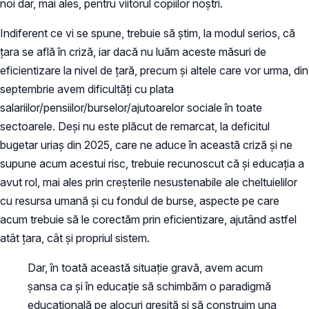
noi dar, mai ales, pentru viitorul copiilor noștri.
Indiferent ce vi se spune, trebuie să știm, la modul serios, că
țara se află în criză, iar dacă nu luăm aceste măsuri de
eficientizare la nivel de țară, precum și altele care vor urma, din
septembrie avem dificultăți cu plata
salariilor/pensiilor/burselor/ajutoarelor sociale în toate
sectoarele. Deși nu este plăcut de remarcat, la deficitul
bugetar uriaș din 2025, care ne aduce în această criză și ne
supune acum acestui risc, trebuie recunoscut că și educația a
avut rol, mai ales prin creșterile nesustenabile ale cheltuielilor
cu resursa umană și cu fondul de burse, aspecte pe care
acum trebuie să le corectăm prin eficientizare, ajutând astfel
atât țara, cât și propriul sistem.
Dar, în toată această situație gravă, avem acum
șansa ca și în educație să schimbăm o paradigmă
educațională pe alocuri greșită și să construim una