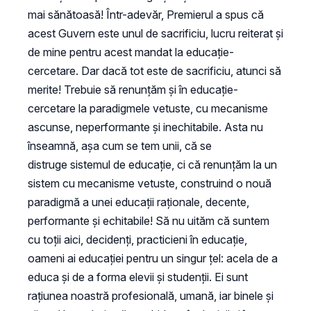
mai sănătoasă! Într-adevăr, Premierul a spus că
acest Guvern este unul de sacrificiu, lucru reiterat și
de mine pentru acest mandat la educație-
cercetare. Dar dacă tot este de sacrificiu, atunci să
merite! Trebuie să renunțăm și în educație-
cercetare la paradigmele vetuste, cu mecanisme
ascunse, neperformante și inechitabile. Asta nu
înseamnă, așa cum se tem unii, că se
distruge sistemul de educație, ci că renunțăm la un
sistem cu mecanisme vetuste, construind o nouă
paradigmă a unei educații raționale, decente,
performante și echitabile! Să nu uităm că suntem
cu toții aici, decidenți, practicieni în educație,
oameni ai educației pentru un singur țel: acela de a
educa și de a forma elevii și studenții. Ei sunt
rațiunea noastră profesională, umană, iar binele și