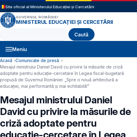
Sari la conținutul principal
Site oficial al Ministerului Educației și Cercetării
GUVERNUL ROMÂNIEI
MINISTERUL EDUCAȚIEI ȘI CERCETĂRII
Caută
Meniu
Navigație principală
Cale de navigare
Acasă
Comunicate de presă
Mesajul ministrului Daniel David cu privire la măsurile de criză
adoptate pentru educație-cercetare în Legea fiscal-bugetară
propusă de Guvernul României: „Spre o nouă arhitectură a
educației, mai performantă și mai echitabilă!”
Mesajul ministrului Daniel
David cu privire la măsurile de
criză adoptate pentru
educație-cercetare în Legea