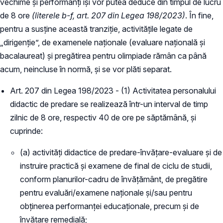
vechime și performanți își vor putea deduce din timpul de lucru
de 8 ore
(literele b-f, art. 207 din Legea 198/2023)
. În fine,
pentru a susține această tranziție, activitățile legate de
„dirigenție”, de examenele naționale (evaluare națională și
bacalaureat) și pregătirea pentru olimpiade rămân ca până
acum, neincluse în normă, și se vor plăti separat.
Art. 207 din Legea 198/2023 - (1) Activitatea personalului
didactic de predare se realizează într-un interval de timp
zilnic de 8 ore, respectiv 40 de ore pe săptămână, şi
cuprinde:
(a) activităţi didactice de predare-învăţare-evaluare şi de
instruire practică şi examene de final de ciclu de studii,
conform planurilor-cadru de învăţământ, de pregătire
pentru evaluări/examene naţionale şi/sau pentru
obţinerea performanţei educaţionale, precum şi de
învăţare remedială;