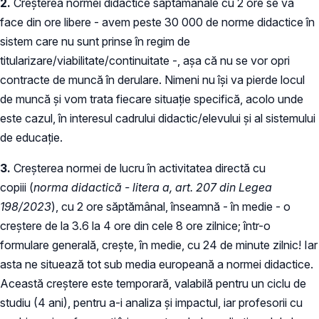
2.
Creșterea normei didactice săptămânale cu 2 ore se va
face din ore libere - avem peste 30 000 de norme didactice în
sistem care nu sunt prinse în regim de
titularizare/viabilitate/continuitate -, așa că nu se vor opri
contracte de muncă în derulare. Nimeni nu își va pierde locul
de muncă și vom trata fiecare situație specifică, acolo unde
este cazul, în interesul cadrului didactic/elevului și al sistemului
de educație.
3.
Creșterea normei de lucru în activitatea directă cu
copiii (
norma didactică - litera a, art. 207 din Legea
198/2023
), cu 2 ore săptămânal, înseamnă - în medie - o
creștere de la 3.6 la 4 ore din cele 8 ore zilnice; într-o
formulare generală, crește, în medie, cu 24 de minute zilnic! Iar
asta ne situează tot sub media europeană a normei didactice.
Această creștere este temporară, valabilă pentru un ciclu de
studiu (4 ani), pentru a-i analiza și impactul, iar profesorii cu