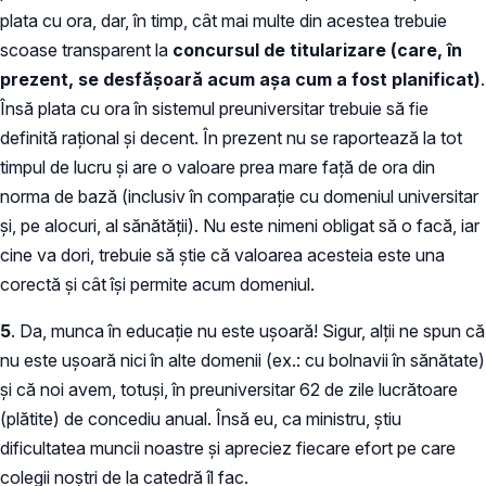
plata cu ora, dar, în timp, cât mai multe din acestea trebuie
scoase transparent la
concursul de titularizare (care, în
prezent, se desfășoară acum așa cum a fost planificat)
.
Însă plata cu ora în sistemul preuniversitar trebuie să fie
definită rațional și decent. În prezent nu se raportează la tot
timpul de lucru și are o valoare prea mare față de ora din
norma de bază (inclusiv în comparație cu domeniul universitar
și, pe alocuri, al sănătății). Nu este nimeni obligat să o facă, iar
cine va dori, trebuie să știe că valoarea acesteia este una
corectă și cât își permite acum domeniul.
5
. Da, munca în educație nu este ușoară! Sigur, alții ne spun că
nu este ușoară nici în alte domenii (ex.: cu bolnavii în sănătate)
și că noi avem, totuși, în preuniversitar 62 de zile lucrătoare
(plătite) de concediu anual. Însă eu, ca ministru, știu
dificultatea muncii noastre și apreciez fiecare efort pe care
colegii noștri de la catedră îl fac.