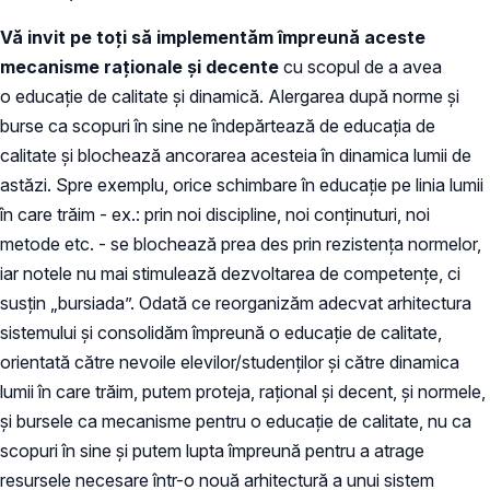
Vă invit pe toți să implementăm împreună aceste
mecanisme raționale și decente
cu scopul de a avea
o educație de calitate și dinamică. Alergarea după norme și
burse ca scopuri în sine ne îndepărtează de educația de
calitate și blochează ancorarea acesteia în dinamica lumii de
astăzi. Spre exemplu, orice schimbare în educație pe linia lumii
în care trăim - ex.: prin noi discipline, noi conținuturi, noi
metode etc. - se blochează prea des prin rezistența normelor,
iar notele nu mai stimulează dezvoltarea de competențe, ci
susțin „bursiada”. Odată ce reorganizăm adecvat arhitectura
sistemului și consolidăm împreună o educație de calitate,
orientată către nevoile elevilor/studenților și către dinamica
lumii în care trăim, putem proteja, rațional și decent, și normele,
și bursele ca mecanisme pentru o educație de calitate, nu ca
scopuri în sine și putem lupta împreună pentru a atrage
resursele necesare într-o nouă arhitectură a unui sistem