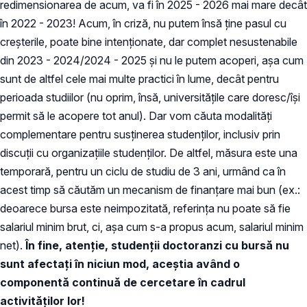
redimensionarea de acum, va fi în 2025 - 2026 mai mare decât
în 2022 - 2023! Acum, în criză, nu putem însă ține pasul cu
creșterile, poate bine intenționate, dar complet nesustenabile
din 2023 - 2024/2024 - 2025 și nu le putem acoperi, așa cum
sunt de altfel cele mai multe practici în lume, decât pentru
perioada studiilor (nu oprim, însă, universitățile care doresc/își
permit să le acopere tot anul). Dar vom căuta modalități
complementare pentru susținerea studenților, inclusiv prin
discuții cu organizațiile studenților. De altfel, măsura este una
temporară, pentru un ciclu de studiu de 3 ani, urmând ca în
acest timp să căutăm un mecanism de finanțare mai bun (ex.:
deoarece bursa este neimpozitată, referința nu poate să fie
salariul minim brut, ci, așa cum s-a propus acum, salariul minim
net).
În fine, atenție, studenții doctoranzi cu bursă nu
sunt afectați în niciun mod, aceștia având o
componentă continuă de cercetare în cadrul
activităților lor!