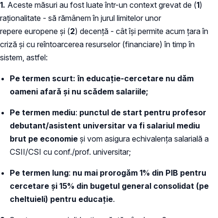
1.
Aceste măsuri au fost luate într-un context grevat de (
1
)
raționalitate - să rămânem în jurul limitelor unor
repere europene și (
2
) decență - cât își permite acum țara în
criză și cu reîntoarcerea resurselor (financiare) în timp în
sistem, astfel:
Pe termen scurt: în educație-cercetare nu dăm
oameni afară și nu scădem salariile;
Pe termen mediu
:
punctul de start pentru profesor
debutant/asistent universitar va fi salariul mediu
brut pe economie
și vom asigura echivalența salarială a
CSII/CSI cu conf./prof. universitar;
Pe termen lung
:
nu mai prorogăm 1% din PIB pentru
cercetare și 15% din bugetul general consolidat
(pe
cheltuieli) pentru educație
.